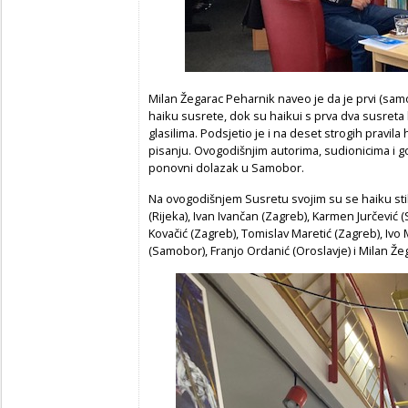
Milan Žegarac Peharnik naveo je da je prvi (sam
haiku susrete, dok su haikui s prva dva susreta 
glasilima. Podsjetio je i na deset strogih pravila
pisanju. Ovogodišnjim autorima, sudionicima i g
ponovni dolazak u Samobor.
Na ovogodišnjem Susretu svojim su se haiku stih
(Rijeka), Ivan Ivančan (Zagreb), Karmen Jurčević
Kovačić (Zagreb), Tomislav Maretić (Zagreb), Ivo
(Samobor), Franjo Ordanić (Oroslavje) i Milan Ž