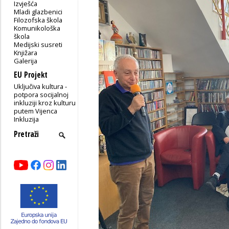
Izvješća
Mladi glazbenici
Filozofska škola
Komunikološka
škola
Medijski susreti
Knjižara
Galerija
EU Projekt
Uključiva kultura -
potpora socijalnoj
inkluziji kroz kulturu
putem Vijenca
Inkluzija