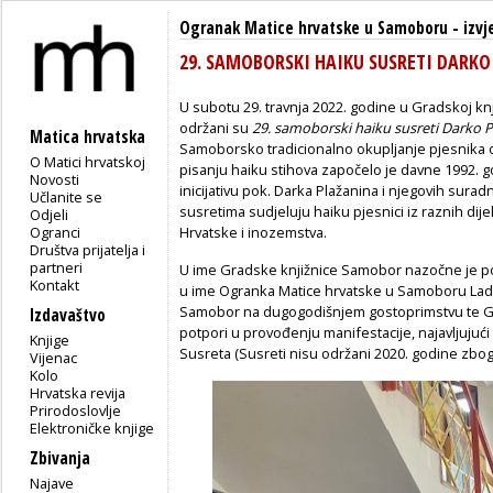
Ogranak Matice hrvatske u Samoboru
-
izvj
29. SAMOBORSKI HAIKU SUSRETI DARKO
U subotu 29. travnja 2022. godine u Gradskoj kn
održani su
29. samoborski haiku susreti Darko P
Matica hrvatska
Samoborsko tradicionalno okupljanje pjesnika o
O Matici hrvatskoj
pisanju haiku stihova započelo je davne 1992. g
Novosti
inicijativu pok. Darka Plažanina i njegovih surad
Učlanite se
susretima sudjeluju haiku pjesnici iz raznih dij
Odjeli
Ogranci
Hrvatske i inozemstva.
Društva prijatelja i
partneri
U ime Gradske knjižnice Samobor nazočne je poz
Kontakt
u ime Ogranka Matice hrvatske u Samoboru Lada 
Samobor na dugogodišnjem gostoprimstvu te Gr
Izdavaštvo
potpori u provođenju manifestacije, najavljujući 
Knjige
Susreta (Susreti nisu održani 2020. godine zbo
Vijenac
Kolo
Hrvatska revija
Prirodoslovlje
Elektroničke knjige
Zbivanja
Najave