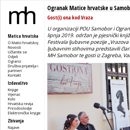
Ogranak Matice hrvatske u Samo
Gost(i) ona kod Vraza
U organizaciji POU Samobor i Ogra
lipnja 2019. održan je pjesnički knji
Matica hrvatska
Festivala ljubavne poezije „Vrazova
O Matici hrvatskoj
Novosti
ljubavnim stihovima predstavili čla
Učlanite se
MH Samobor te gosti iz Zagreba, Var
Odjeli
Ogranci
Društva prijatelja i
partneri
Kontakt
Izdavaštvo
Knjige
Vijenac
Kolo
Hrvatska revija
Prirodoslovlje
Elektroničke knjige
Zbivanja
Najave