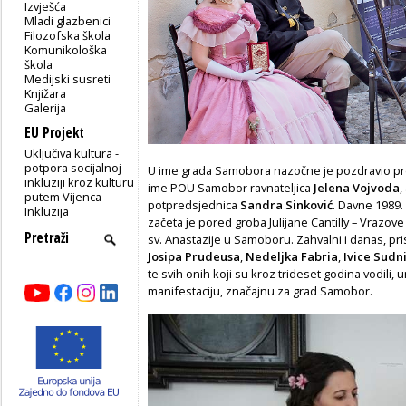
Izvješća
Mladi glazbenici
Filozofska škola
Komunikološka
škola
Medijski susreti
Knjižara
Galerija
EU Projekt
Uključiva kultura -
potpora socijalnoj
U ime grada Samobora nazočne je pozdravio pr
inkluziji kroz kulturu
ime POU Samobor ravnateljica
Jelena Vojvoda
,
putem Vijenca
potpredsjednica
Sandra Sinković
. Davne 1989.
Inkluzija
začeta je pored groba Julijane Cantilly – Vrazove
sv. Anastazije u Samoboru. Zahvalni i danas, pri
Josipa Prudeusa
,
Nedeljka Fabria
,
Ivice Sudn
te svih onih koji su kroz trideset godina vodili, 
manifestaciju, značajnu za grad Samobor.