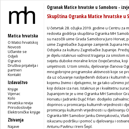
Ogranak Matice hrvatske u Samoboru
-
izvj
Skupština Ogranka Matice hrvatske u
U četvrtak 28. ožujka 2019. godine u Centru z
redovita godišnja skupština Ogranka MH Samobor
Matica hrvatska
su nazočili uime Grada Samobora Juro Horvat, p
O Matici hrvatskoj
uime Zagrebačke županije zamjenik župana Hrvoje 
Novosti
Odsjeka za kulturu Zagrebačke županije. Pred
Učlanite se
je dijelu istaknuo važnost traganja za smislom is
Odjeli
Ogranci
svijetu duboke moralne krize čovječanstva, koji 
Društva prijatelja i
umjetnosti. U tom smislu, djelovanje članova Og
partneri
mnogobrojne programske aktivnosti koje se pro
Kontakt
da uz očuvanje naslijeđenih dobara i kulturnih 
Izdavaštvo
kojemu živimo i djelujemo, te ga tako učinimo j
koji dolaze iza nas. Istaknuo je i kvalitetnu 
Knjige
Vijenac
županijom te je u ime Ogranka MH Samobor Grad
Kolo
Horvatu i Jadranki Dujić Frlan dodijelio zahvaln
Hrvatska revija
doprinos u promicanju kulturnih vrijednosti i d
Prirodoslovlje
promicanju kulturnih vrijednosti i u djelovanju
Elektroničke knjige
Ogranka MH Samobor Janku Dimnjakoviću, Vladi 
Zbivanja
iskazanu podršku i pomoć u djelovanju i ostvar
Najave
Antunu Pavlinu i Ireni Šepl.