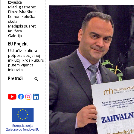
Izvješća
Mladi glazbenici
Filozofska škola
Komunikološka
škola
Medijski susreti
Knjižara
Galerija
EU Projekt
Uključiva kultura -
potpora socijalnoj
inkluziji kroz kulturu
putem Vijenca
Inkluzija