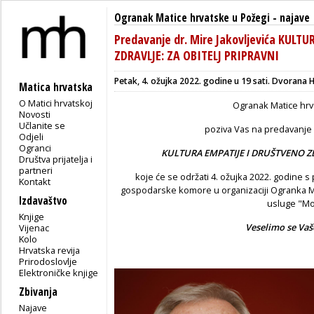
Ogranak Matice hrvatske u Požegi
-
najave
Predavanje dr. Mire Jakovljevića KULT
ZDRAVLJE: ZA OBITELJ PRIPRAVNI
Petak, 4. ožujka 2022. godine u 19 sati. Dvoran
Matica hrvatska
O Matici hrvatskoj
Ogranak Matice hrv
Novosti
Učlanite se
poziva Vas na predavanje 
Odjeli
Ogranci
KULTURA EMPATIJE I DRUŠTVENO ZD
Društva prijatelja i
partneri
koje će se održati 4. ožujka 2022. godine 
Kontakt
gospodarske komore u organizaciji Ogranka Ma
Izdavaštvo
usluge "Mo
Knjige
Veselimo se Va
Vijenac
Kolo
Hrvatska revija
Prirodoslovlje
Elektroničke knjige
Zbivanja
Najave