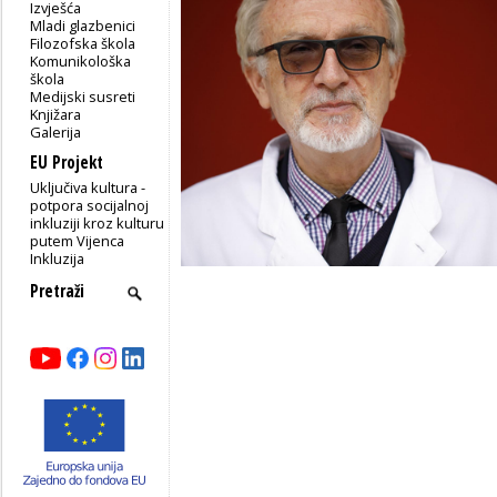
Izvješća
Mladi glazbenici
Filozofska škola
Komunikološka
škola
Medijski susreti
Knjižara
Galerija
EU Projekt
Uključiva kultura -
potpora socijalnoj
inkluziji kroz kulturu
putem Vijenca
Inkluzija