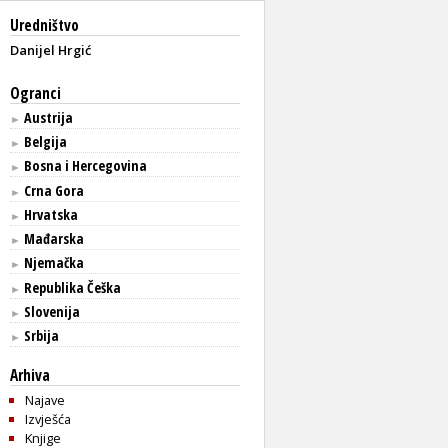
Uredništvo
Danijel Hrgić
Ogranci
Austrija
►
Belgija
►
Bosna i Hercegovina
►
Crna Gora
►
Hrvatska
►
Mađarska
►
Njemačka
►
Republika Češka
►
Slovenija
►
Srbija
►
Arhiva
Najave
Izvješća
Knjige