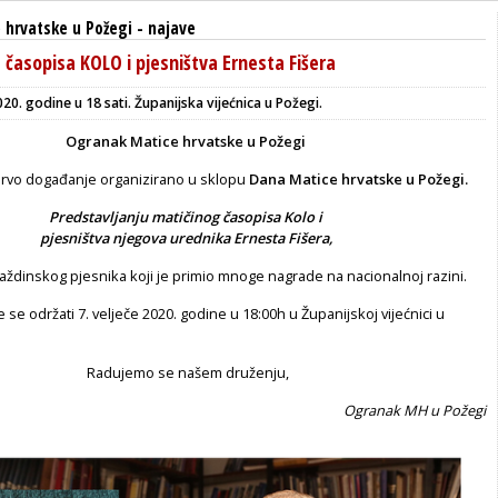
 hrvatske u Požegi
-
najave
 časopisa KOLO i pjesništva Ernesta Fišera
020. godine u 18 sati. Županijska vijećnica u Požegi.
Ogranak Matice hrvatske u Požegi
prvo događanje organizirano u sklopu
Dana Matice hrvatske u Požegi.
Predstavljanju matičinog časopisa Kolo i
pjesništva njegova urednika Ernesta Fišera,
aždinskog pjesnika koji je primio mnoge nagrade na nacionalnoj razini.
se održati 7. velječe 2020. godine u 18:00h u Županijskoj vijećnici u
Radujemo se našem druženju,
Ogranak MH u Požegi