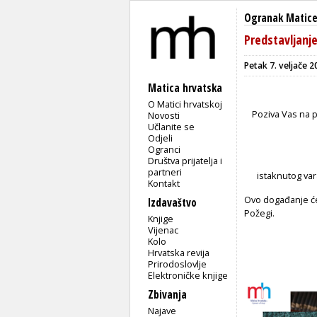
Ogranak Matice
Predstavljanje
Petak 7. veljače 2
Matica hrvatska
O Matici hrvatskoj
Poziva Vas na 
Novosti
Učlanite se
Odjeli
Ogranci
Društva prijatelja i
partneri
istaknutog var
Kontakt
Ovo događanje će 
Izdavaštvo
Požegi.
Knjige
Vijenac
Kolo
Hrvatska revija
Prirodoslovlje
Elektroničke knjige
Zbivanja
Najave