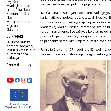
Izvješća
za mjesne kapelice i poklone prijateljima.
Mladi glazbenici
Filozofska škola
Ivu Čakalića su suseljani i poznanici radi njego
Komunikološka
karizmatičnog i pobožnog života zvali Sveti Ivo. 
škola
Medijski susreti
hodočasnika iz požeškog kraja koji je obišao viš
Knjižara
Mađarskoj, Marije Bistrice, Remeta pa sve do broj
Galerija
torbom na ramenu. Sve teškoće koje su ga od najr
EU Projekt
prebrodio je poniznošću, ustrajnom i strpljivom
te predanim samoukim umjetničkim djelovanje
Uključiva kultura -
potpora socijalnoj
Umro je 2. svibnja 1971. godine u 82. godini živo
inkluziji kroz kulturu
putem Vijenca
za sve prijatelje i poštovatelje ovog posebnog č
Inkluzija