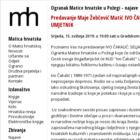
Ogranak Matice hrvatske u Požegi
-
najave
Predavanje Maje Žebčević Matić IVO ČA
UMJETNIK
Srijeda, 15. svibnja 2019. u 19.00 sati u Gradskom
Matica hrvatska
O Matici hrvatskoj
Pozivamo Vas na predavanje IVO ČAKALIĆ: SELJA
Novosti
Ogranka Matice hrvatske u Požegi koje će održat
Učlanite se
Gosti ovoga događanja bit će KUD "Ivo Čakalić" iz
Odjeli
njeguju lokalnu folklornu baštinu i čuvaju ostav
Ogranci
Društva prijatelja i
Ivo Čakalić ( 1889-1971.) jedan od najznačajniji
partneri
Kontakt
neprocjenjiv doprinos. Rodio se u selu Doljanov
Iako oskudnog školovanja, cijelog svojeg života 
Izdavaštvo
narodne tradicije iz koje je potekao i koja je u 
Knjige
propadati.
Vijenac
Kolo
Uz svakodnevni seoski posao zapisivao i ilustr
Hrvatska revija
godišnje i životne običaje u prozi i dvanaesterc
Prirodoslovlje
Elektroničke knjige
ni narodne nošnje koju je nosio do kraja života.
zapisivačima narodnog blaga i bilježnice s njeg
Zbivanja
hrvatskih kulturnih i znanstvenih institucija. Uz
Najave
posvetio je izradi maketa seoske arhitekture, dr