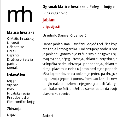
Ogranak Matice hrvatske u Požegi
-
knjige
Ivica Ciganović
Jablani
pripovijesti
Matica hrvatska
Urednik: Danijel Ciganović
O Matici hrvatskoj
Novosti
Danas jablani imaju svečanu odjeću od lišća koje 
Učlanite se
strujanja ljetnog zraka ili od strujanja vode u p
Odjeli
je jablane i gotovo nije ni čuo svoje drugove i 
Ogranci
svoj svijet dječjeg uživanja. Jablani su vrijedni n
Društva prijatelja i
partneri
vršnjačka nadmudrivanja i podbadanja. Jablani 
Kontakt
diraju plavetnilo neba u ljetno nedjeljno popod
lišća koje radoznalcu pokazuje jednu pa drugu 
Izdavaštvo
boje svoju ljepotu i ponos. Pomisao kako bi ne
Knjige
moglo nakazno izlomiti njegove grane ili čak ogul
Vijenac
to nikako ne želi, on želi da samo rastu i da svo
Kolo
Hrvatska revija
slavonsku ravnicu.
Prirodoslovlje
Elektroničke knjige
Zbivanja
Najave
Autori