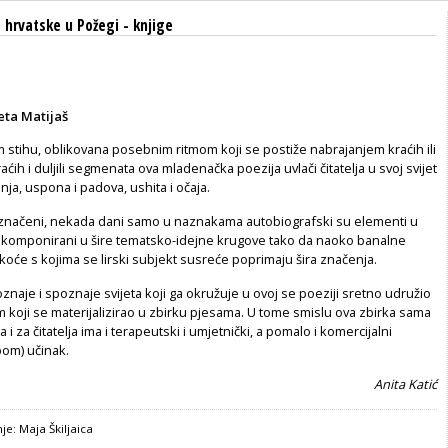
 hrvatske u Požegi
-
knjige
eta Matijaš
stihu, oblikovana posebnim ritmom koji se postiže nabrajanjem kraćih ili
ćih i duljili segmenata ova mladenačka poezija uvlači čitatelja u svoj svijet
enja, uspona i padova, ushita i očaja.
načeni, nekada dani samo u naznakama autobiografski su elementi u
komponirani u šire tematsko-idejne krugove tako da naoko banalne
oće s kojima se lirski subjekt susreće poprimaju šira značenja.
aje i spoznaje svijeta koji ga okružuje u ovoj se poeziji sretno udružio
m koji se materijalizirao u zbirku pjesama. U tome smislu ova zbirka sama
a i za čitatelja ima i terapeutski i umjetnički, a pomalo i komercijalni
pom) učinak.
Anita Katić
je: Maja Škiljaica