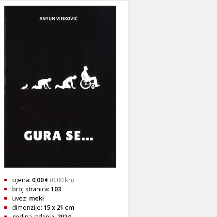
cijena:
0,00
€
(0,00 kn)
broj stranica:
103
uvez:
meki
dimenzije:
15 x 21 cm
godina izdanja:
2024.