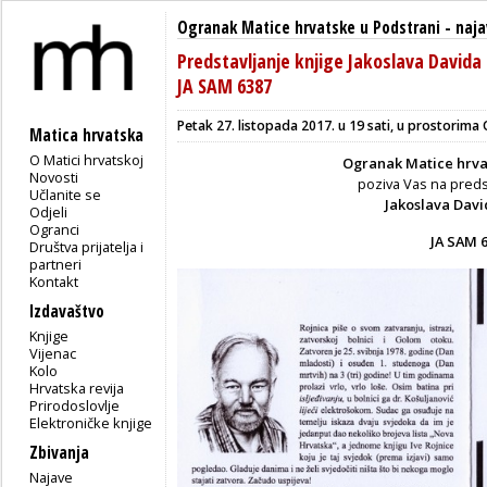
Ogranak Matice hrvatske u Podstrani
-
naja
Predstavljanje knjige Jakoslava Davida 
JA SAM 6387
Petak 27. listopada 2017. u 19 sati, u prostorim
Matica hrvatska
O Matici hrvatskoj
Ogranak Matice hrva
Novosti
poziva Vas na predst
Učlanite se
Jakoslava Davi
Odjeli
Ogranci
JA SAM 
Društva prijatelja i
partneri
Kontakt
Izdavaštvo
Knjige
Vijenac
Kolo
Hrvatska revija
Prirodoslovlje
Elektroničke knjige
Zbivanja
Najave