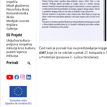
Izvješća
Mladi glazbenici
Filozofska škola
Komunikološka
škola
Medijski susreti
Knjižara
Galerija
EU Projekt
Uključiva kultura -
potpora socijalnoj
inkluziji kroz kulturu
Čast nam je pozvati Vas na predstavljanje knjig
putem Vijenca
6387,
koje će se održati u petak 27. listopada u
Inkluzija
u Podstrani (Jurasova 2 - Lučica Strožanac).