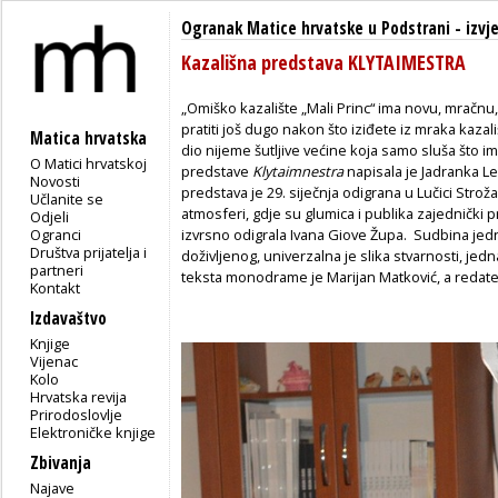
Ogranak Matice hrvatske u Podstrani
-
izvj
Kazališna predstava KLYTAIMESTRA
„Omiško kazalište „Mali Princ“ ima novu, mračn
pratiti još dugo nakon što iziđete iz mraka kazališ
Matica hrvatska
dio nijeme šutljive većine koja samo sluša što im
O Matici hrvatskoj
predstave
Klytaimnestra
napisala je Jadranka Le
Novosti
predstava je 29. siječnja odigrana u Lučici Strož
Učlanite se
atmosferi, gdje su glumica i publika zajednički pr
Odjeli
Ogranci
izvrsno odigrala Ivana Giove Župa. Sudbina jedn
Društva prijatelja i
doživljenog, univerzalna je slika stvarnosti, je
partneri
teksta monodrame je Marijan Matković, a redatelj
Kontakt
Izdavaštvo
Knjige
Vijenac
Kolo
Hrvatska revija
Prirodoslovlje
Elektroničke knjige
Zbivanja
Najave