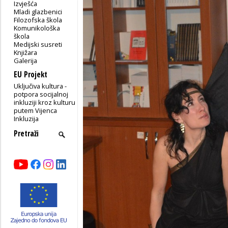
Izvješća
Mladi glazbenici
Filozofska škola
Komunikološka
škola
Medijski susreti
Knjižara
Galerija
EU Projekt
Uključiva kultura -
potpora socijalnoj
inkluziji kroz kulturu
putem Vijenca
Inkluzija