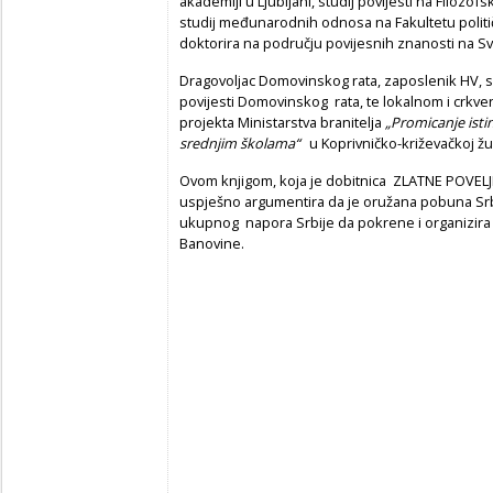
akademiji u Ljubljani, studij povijesti na Filozo
studij međunarodnih odnosa na Fakultetu politič
doktorira na području povijesnih znanosti na Sv
Dragovoljac Domovinskog rata, zaposlenik HV, sa
povijesti Domovinskog rata, te lokalnom i crkveno
projekta Ministarstva branitelja
„Promicanje ist
srednjim školama“
u Koprivničko-križevačkoj žu
Ovom knjigom, koja je dobitnica ZLATNE POVELJ
uspješno argumentira da je oružana pobuna Srb
ukupnog napora Srbije da pokrene i organizira
Banovine.