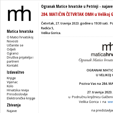
Ogranak Matice hrvatske u Petrinji
-
najave
284. MATIČIN ČETVRTAK OMH u Velikoj G
Četvrtak, 27. travnja 2023. godine u 19:30 sati.
Po
Radića 5,
Matica hrvatska
Velika Gorica.
O Matici hrvatskoj
Novosti
Učlanite se
Odjeli
Ogranci
Društva prijatelja i
partneri
Kontakt
OGRANAK MATIC
Izdavaštvo
U VELIKOJ
Knjige
Vijenac
Poziva Vas na 2
84
. M
Kolo
Hrvatska revija
27. travnja
202
3
.
Prirodoslovlje
u Područnu knjižnicu Galženic
Elektroničke knjige
Velika Gorica i na
www
Zbivanja
na predstavlja
Najave