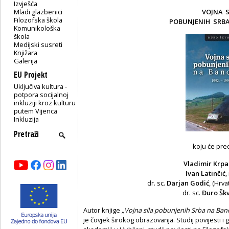
Izvješća
Mladi glazbenici
VOJNA 
Filozofska škola
POBUNJENIH SRBA
Komunikološka
škola
Medijski susreti
Knjižara
Galerija
EU Projekt
Uključiva kultura -
potpora socijalnoj
inkluziji kroz kulturu
putem Vijenca
Inkluzija
koju će pred
Vladimir Krpa
Ivan Latinčić
,
dr. sc.
Darjan Godić
, (Hrva
dr. sc.
Đuro Šk
Autor knjige
„Vojna sila pobunjenih Srba na Bano
je čovjek širokog obrazovanja. Studij povijesti i