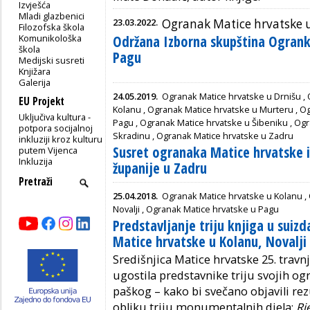
Izvješća
Mladi glazbenici
23.03.2022.
Ogranak Matice hrvatske 
Filozofska škola
Komunikološka
Održana Izborna skupština Ogrank
škola
Pagu
Medijski susreti
Knjižara
Galerija
24.05.2019.
Ogranak Matice hrvatske u Drnišu
,
EU Projekt
Kolanu
,
Ogranak Matice hrvatske u Murteru
,
Og
Uključiva kultura -
Pagu
,
Ogranak Matice hrvatske u Šibeniku
,
Ogr
potpora socijalnoj
Skradinu
,
Ogranak Matice hrvatske u Zadru
inkluziji kroz kulturu
Susret ogranaka Matice hrvatske i
putem Vijenca
Inkluzija
županije u Zadru
25.04.2018.
Ogranak Matice hrvatske u Kolanu
,
Novalji
,
Ogranak Matice hrvatske u Pagu
Predstavljanje triju knjiga u suiz
Matice hrvatske u Kolanu, Novalji
Središnjica Matice hrvatske 25. travnj
ugostila predstavnike triju svojih og
paškog – kako bi svečano objavili re
obliku triju monumentalnih djela:
Rj