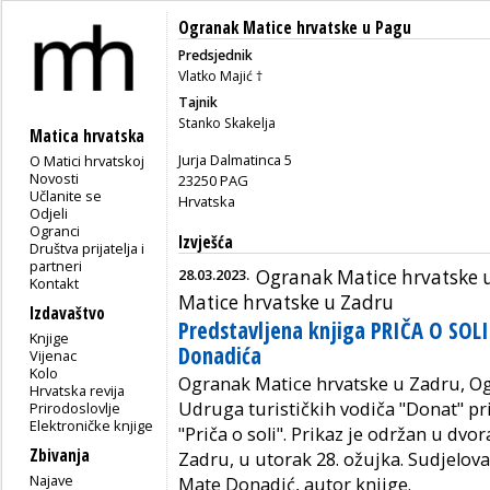
Ogranak Matice hrvatske u Pagu
Predsjednik
Vlatko Majić †
Tajnik
Stanko Skakelja
Matica hrvatska
Jurja Dalmatinca 5
O Matici hrvatskoj
Novosti
23250 PAG
Učlanite se
Hrvatska
Odjeli
Ogranci
Izvješća
Društva prijatelja i
partneri
28.03.2023.
Ogranak Matice hrvatske 
Kontakt
Matice hrvatske u Zadru
Izdavaštvo
Predstavljena knjiga PRIČA O SOL
Knjige
Donadića
Vijenac
Kolo
Ogranak Matice hrvatske u Zadru, Og
Hrvatska revija
Udruga turističkih vodiča "Donat" pr
Prirodoslovlje
Elektroničke knjige
"Priča o soli". Prikaz je održan u dv
Zbivanja
Zadru, u utorak 28. ožujka. Sudjeloval
Najave
Mate Donadić, autor knjige.