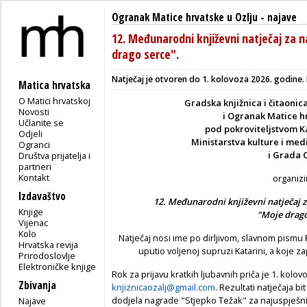
Ogranak Matice hrvatske u Ozlju
-
najave
12. Međunarodni književni natječaj za n
drago serce".
Natječaj je otvoren do 1. kolovoza 2026. godine. D
Matica hrvatska
O Matici hrvatskoj
Gradska knjižnica i čitaonic
Novosti
i Ogranak Matice hr
Učlanite se
pod pokroviteljstvom K
Odjeli
Ministarstva kulture i med
Ogranci
i Grada 
Društva prijatelja i
partneri
Kontakt
organizi
Izdavaštvo
12. Međunarodni književni natječaj z
Knjige
"Moje drago
Vijenac
Kolo
Natječaj nosi ime po dirljivom, slavnom pismu
Hrvatska revija
uputio voljenoj supruzi Katarini, a koje z
Prirodoslovlje
Elektroničke knjige
Rok za prijavu kratkih ljubavnih priča je 1. kolo
Zbivanja
knjiznicaozalj@gmail.com
. Rezultati natječaja bi
dodjela nagrade "Stjepko Težak" za najuspješnij
Najave