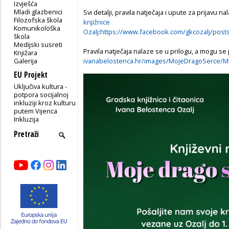
Izvješća
Mladi glazbenici
Svi detalji, pravila natječaja i upute za prijavu n
Filozofska škola
knjižnice
Komunikološka
Ozalj
:
https://www.facebook.com/gkcozalj/p
škola
Medijski susreti
Pravila natječaja nalaze se u prilogu, a mogu se 
Knjižara
Galerija
ivanabelostenca.hr/images/MojeDragoSerce/
EU Projekt
Uključiva kultura -
potpora socijalnoj
inkluziji kroz kulturu
putem Vijenca
Inkluzija