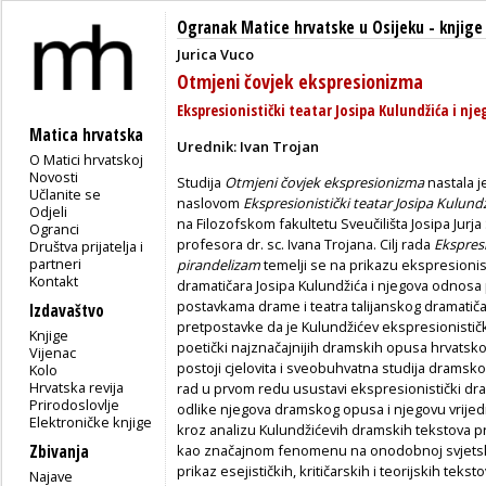
Ogranak Matice hrvatske u Osijeku
-
knjige
Jurica Vuco
Otmjeni čovjek ekspresionizma
Ekspresionistički teatar Josipa Kulundžića i nj
Matica hrvatska
Urednik: Ivan Trojan
O Matici hrvatskoj
Novosti
Studija
Otmjeni čovjek ekspresionizma
nastala j
Učlanite se
naslovom
Ekspresionistički teatar Josipa Kulund
Odjeli
na Filozofskom fakultetu Sveučilišta Josipa Ju
Ogranci
profesora dr. sc. Ivana Trojana. Cilj rada
Ekspresi
Društva prijatelja i
partneri
pirandelizam
temelji se na prikazu ekspresioni
Kontakt
dramatičara Josipa Kulundžića i njegova odnos
postavkama drame i teatra talijanskog dramatičar
Izdavaštvo
pretpostavke da je Kulundžićev ekspresionistič
Knjige
poetički najznačajnijih dramskih opusa hrvats
Vijenac
postoji cjelovita i sveobuhvatna studija dramsko
Kolo
Hrvatska revija
rad u prvom redu usustavi ekspresionistički dra
Prirodoslovlje
odlike njegova dramskog opusa i njegovu vrijedno
Elektroničke knjige
kroz analizu Kulundžićevih dramskih tekstova 
Zbivanja
kao značajnom fenomenu na onodobnoj svjetskoj
prikaz esejističkih, kritičarskih i teorijskih te
Najave