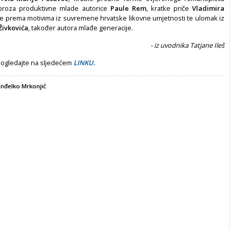
 proza produktivne mlade autorice
Paule Rem
, kratke priče
Vladimira
e prema motivima iz suvremene hrvatske likovne umjetnosti te ulomak iz
Živkovića
, također autora mlađe generacije.
- iz uvodnika Tatjane Ileš
pogledajte na sljedećem
LINKU.
nđelko Mrkonjić