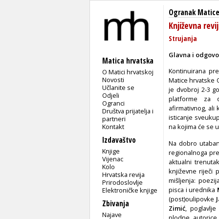
Ogranak Matice
Književna revij
Strujanja
Glavna i odgovo
Matica hrvatska
Kontinuirana pr
O Matici hrvatskoj
Novosti
Matice hrvatske O
Učlanite se
je dvobroj 2-3 g
Odjeli
platforme za o
Ogranci
afirmativnog, al
Društva prijatelja i
isticanje sveukup
partneri
Kontakt
na kojima će se 
Izdavaštvo
Na dobro utabani
Knjige
regionalnoga pre
Vijenac
aktualni trenuta
Kolo
književne riječi 
Hrvatska revija
mišljenja: poezi
Prirodoslovlje
pisca i urednika
Elektroničke knjige
(post)oulipovke
Zbivanja
Zimić
, poglavlje
Najave
plodne autoric