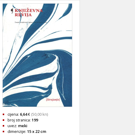
cijena:
6,64
€
(50,00 kn)
broj stranica:
199
uvez:
meki
dimenzije:
15 x 22 cm