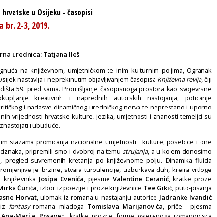
 hrvatske u Osijeku
-
časopisi
a br. 2-3, 2019.
rna urednica:
Tatjana Ileš
egnuća na književnom, umjetničkom te inim kulturnim poljima, Ogranak
sijek nastavlja i neprekinutim objavljivanjem časopisa
Književna revija
, čiji
odišta 59. pred vama. Promišljanje časopisnoga prostora kao svojevrsne
kupljanje kreativnih i naprednih autorskih nastojanja, poticanje
i kritičkog i nadasve dinamičnog uredničkog nerva te neprestano i uporno
nih vrijednosti hrvatske kulture, jezika, umjetnosti i znanosti temeljci su
uznastojati i ubuduće.
m stazama promicanja nacionalne umjetnosti i kulture, posebice i one
dznaka, pripremili smo i dvobroj na temu
strujanja
, a u kojem donosimo
k, pregled suvremenih kretanja po književnome polju. Dinamika fluida
promjenjive je brzine, stvara turbulencije, uzburkava duh, kreira vrtloge
ja književnika
Josipa Cvenića
, pjesme
Valentine Ceranić
, kratke proze
Mirka Ćurića
, izbor iz poezije i proze književnice
Tee Gikić
, puto-pisanja
Jasne Horvat
, ulomak iz romana u nastajanju autorice
Jadranke Ivandić
 iz
fantasy
romana mladoga
Tomislava Marijanovića
, priče i pjesma
e
Ana-Marije Posavec
, kratke prozne forme ovjerenoga romanopisca