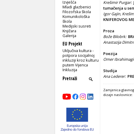
Izvješća
Krešimir Purgar
:
Mladi glazbenici
tumačenja u semi
Filozofska škola
Igor Gajin, Kreši
Komunikološka
KNIFEROVOG ME
škola
Medijski susreti
Knjižara
Proza
Galerija
Bože Bilobrk:
BRA
Anastazija Dimitr
EU Projekt
Uključiva kultura -
Poezija
potpora socijalnoj
Omer Ibrahimagi
inkluziji kroz kulturu
putem Vijenca
Inkluzija
Studija
Ana Lederer:
PR
Zamjenica glavnog 
dizajn naslovnice: