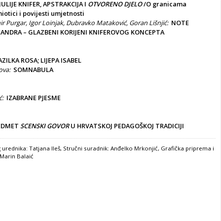
JULIJE KNIFER, APSTRAKCIJA I
OTVORENO DJELO
/O granicama
otici i povijesti umjetnosti
mir Purgar, Igor Loinjak, Dubravko Mataković, Goran Lišnjić:
NOTE
ANDRA – GLAZBENI KORIJENI KNIFEROVOG KONCEPTA
ZILKA ROSA; LIJEPA ISABEL
ova:
SOMNABULA
ć:
IZABRANE PJESME
EDMET
SCENSKI GOVOR
U HRVATSKOJ PEDAGOŠKOJ TRADICIJI
urednika: Tatjana Ileš, Stručni suradnik: Anđelko Mrkonjić, Grafička priprema i
 Marin Balaić