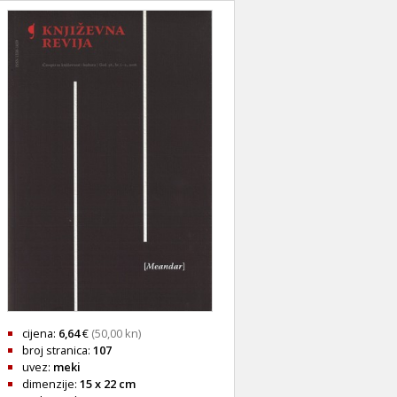
cijena:
6,64
€
(50,00 kn)
broj stranica:
107
uvez:
meki
dimenzije:
15 x 22 cm