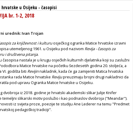
 hrvatske u Osijeku
-
časopisi
JA br. 1-2, 2018
ni urednik: Ivan Trojan
časopis za književnost i kulturu
osječkog ogranka Matice hrvatske izravni
sopisa utemeljenog 1961. u Osijeku pod nazivom
Revija - časopis za
uru i društvena pitanja
.
u časopisa nastala je u krugu osječkih kulturnih djelatnika koji su zaslužni
 Pododbora Matice hrvatske na početku šezdesetih godina 20. stoljeća, a
 VI. godišta biti
Revijin
nakladnik, kada će ga zamijeniti Matica hrvatska
estanka rada Matice hrvatske
Reviju
preuzimaju brojni drugi nakladnici da
vratila pod upravu Ogranka Matice hrvatske u Osijeku.
 dvobroja iz 2018. godine je hrvatski akademski slikar Julije Knifer
i je temeljni slikarski motiv poslužio i kao podnaslov dvobroja ("Meandar").
novosti iz svijeta proze, poezije te studiju Ane Lederer na temu "Predmet
rvatskoj pedagoškoj tradiciji".