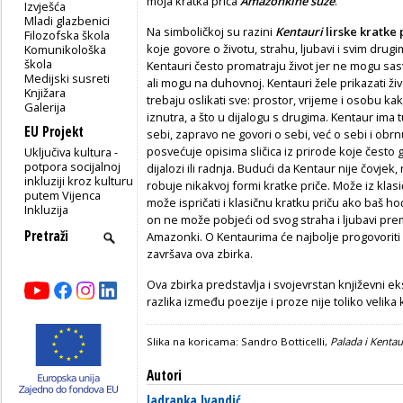
moja kratka priča
Amazonkine suze
.
Izvješća
Mladi glazbenici
Na simboličkoj su razini
Kentauri
lirske kratke 
Filozofska škola
koje govore o životu, strahu, ljubavi i svim drug
Komunikološka
škola
Kentauri često promatraju život jer ne mogu sasv
Medijski susreti
ali mogu na duhov­noj. Kentauri žele prikazati živo
Knjižara
trebaju oslikati sve: prostor, vrijeme i osobu kak
Galerija
iznutra, a što u dijalogu s drugima. Kentaur ima
EU Projekt
sebi, zapravo ne govori o sebi, već o sebi i obrn
posvećuje opisima sličica iz prirode koje često 
Uključiva kultura -
potpora socijalnoj
dijalozi ili radnja. Budući da Kentaur nije čovjek, 
inkluziji kroz kulturu
robuje nikakvoj formi kratke priče. Može iz klasičn
putem Vijenca
može ispričati i klasičnu kratku priču ako baš h
Inkluzija
on ne može pobjeći od svog straha i ljubavi pre
Amazonki. O Kentaurima će najbolje progovoriti
završava ova zbirka.
Ova zbirka predstavlja i svojevrstan književni e
razlika između poezije i proze nije toliko velik
Slika na koricama: Sandro Botticelli,
Palada i Kentau
Autori
Jadranka Ivandić