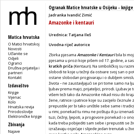
Ogranak Matice hrvatske u Osijeku
-
knjige
Jadranka Ivandić Zimić
Amazonke i kentauri
Urednica: Tatjana Ileš
Matica hrvatska
O Matici hrvatskoj
Uvodna riječ autorice
Novosti
Učlanite se
Zbirka pjesama
Amazonke i Kentauri
bila bi moj
Odjeli
pjesama u prozi koje pišem od 17. godine, a sas
Ogranci
kratkih priča
(Kentauri). Na simboličkoj su razin
Društva prijatelja i
slobodi te koje u težnji da ostvare svoj san o pot
partneri
Kontakt
ostane slobodan progovaraju i o dubljem smislu 
života – ne zau­stavljajući se pri tome samo na lj
Izdavaštvo
ljubav prema majci, prijateljici, prirodi. Ljubav j
Knjige
višem teži tako da Amazonke nikad nisu do kraj
Vijenac
žene, ratnice i patnice koje su zacijelo čeznule za
Kolo
prepustile jer bi tako uništile sebe same i trad
Hrvatska revija
Prirodoslovlje
u rimi, ponekad tu rimu ne poštuju ili ju iznenad
Elektroničke knjige
tuzi, čežnji, ljepoti, a progovore ponekad i o ono
kada treba pobijediti sam sebe i prepustiti se 
Zbivanja
izražavaju osje­ćaje i slijede jedan trenutak u 
Najave