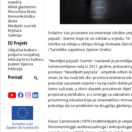
Izvješća
Mladi glazbenici
Filozofska škola
Komunikološka
škola
Medijski susreti
Knjižara
Srdačno Vas pozivamo na otvorenje izložbe umj
Galerija
pejzaži - Svemir
, koje će se održati u srijedu, 19. 
EU Projekt
Izložba se odvija u sklopu širega festivala
Dani k
i Turističke zajednice Općine Orebić.
Uključiva kultura -
potpora socijalnoj
inkluziji kroz kulturu
''Nevidljivi pejzaži: Svemir'' nastavak je promišlj
putem Vijenca
Sanvincentijeva rada iz 2011. godine, prikazanog
Inkluzija
postavci ''Nevidljivih pejzaža'', umjetnik odlazi 
stvari, te mu nudi tek dio: prostora-vremena-is
pokušati zaustaviti vrijeme i na taj način dobiti
ćemo sačuvati, u zbirci vlastitih prisutnosti. Riječ
projicirana vertikalno, a u sinergiji sa sakraln
prostornog iskustva koje je sinematično i monu
pokušaju da se priviknem na drugačija gledanja, 
Davor Sanvincenti (1979.) multimedijalni je umje
fenomenologije audiovizualnoga i antropologijom