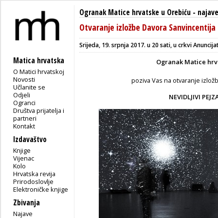
Ogranak Matice hrvatske u Orebiću
-
najav
Otvaranje izložbe Davora Sanvincentija
Srijeda, 19. srpnja 2017. u 20 sati, u crkvi Anuncija
Matica hrvatska
Ogranak Matice hrv
O Matici hrvatskoj
Novosti
poziva Vas na otvaranje izlož
Učlanite se
Odjeli
NEVIDLJIVI PEJZ
Ogranci
Društva prijatelja i
partneri
Kontakt
Izdavaštvo
Knjige
Vijenac
Kolo
Hrvatska revija
Prirodoslovlje
Elektroničke knjige
Zbivanja
Najave