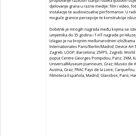
propitivanje različitih stanja i oblika ljudskih o
djelovanje grana u razne medije: film i video, fot
instalacije te audiovizualne performanse. U rado
moguće granice percepcije te konstrukcije iskus
Dobitnik je mnogih nagrada među kojima se istič
umjetnika do 35 godina i T-HT nagrade pri Muzej
Izlagao je na brojnim međunarodnim izložbama i
Internationales Paris/Berlin/Madrid; Device Art 
Zagreb; LOOP, Barcelona; 25FPS, Zagreb; World F
poput Centre Georges Pompidou, Pariz; ZKM, Ka
UniversalMuseum Joanneum, Graz; Museo de A
Austria, Graz; FRAC Pays de la Loire, Carquefou;
Filmoteca Española, Madrid; Glassbox, Paris; Hau