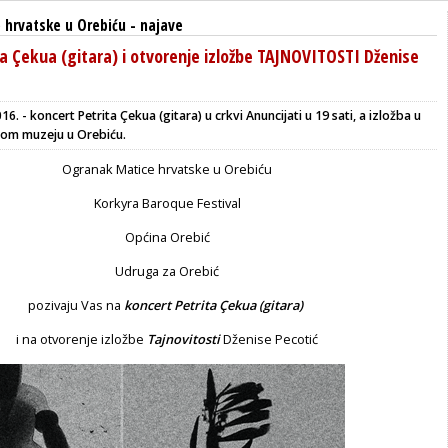
 hrvatske u Orebiću
-
najave
a Çekua (gitara) i otvorenje izložbe TAJNOVITOSTI Dženise
016. - koncert Petrita Çekua (gitara) u crkvi Anuncijati u 19 sati, a izložba u
kom muzeju u Orebiću.
Ogranak Matice hrvatske u Orebiću
Korkyra Baroque Festival
Općina Orebić
Udruga za Orebić
pozivaju Vas na
koncert
Petrita Çekua (gitara)
i na otvorenje izložbe
Tajnovitosti
Dženise Pecotić