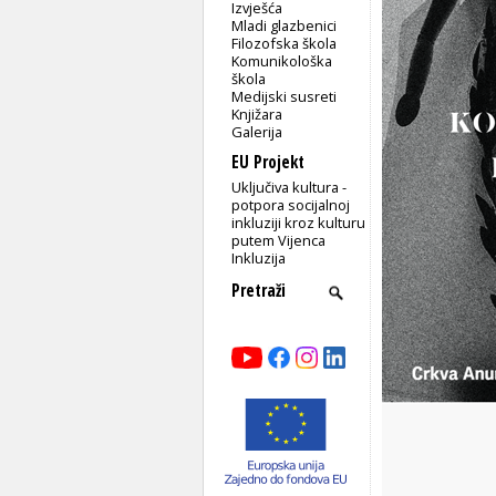
Izvješća
Mladi glazbenici
Filozofska škola
Komunikološka
škola
Medijski susreti
Knjižara
Galerija
EU Projekt
Uključiva kultura -
potpora socijalnoj
inkluziji kroz kulturu
putem Vijenca
Inkluzija