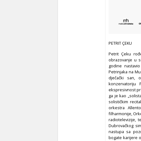
PETRIT ÇEKU
Petrit Çeku rođ
obrazovanje u s
godine nastavio
Petrinjaka na Muz
dječački san,
konzervatoriju
ekspresivnost priv
ga je kao „solis
solističkim reci
orkestra Allen
filharmonije, Or
radiotelevizije,
Dubrovačkog sim
nastupa sa pozn
bogate karijere 