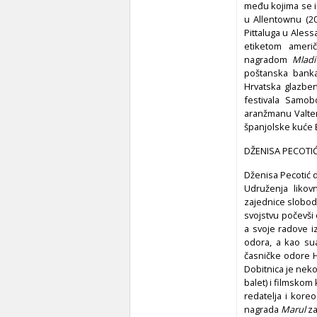
među kojima se i
u Allentownu (201
Pittaluga u Alessa
etiketom ameri
nagradom
Mladi
poštanska banka
Hrvatska glazben
festivala Samo
aranžmanu Valter
španjolske kuće E
DŽENISA PECOTI
Dženisa Pecotić d
Udruženja likov
zajednice slobod
svojstvu počevši
a svoje radove i
odora, a kao sua
časničke odore HV
Dobitnica je neko
balet) i filmskom
redatelja i koreo
nagrada
Marul
za