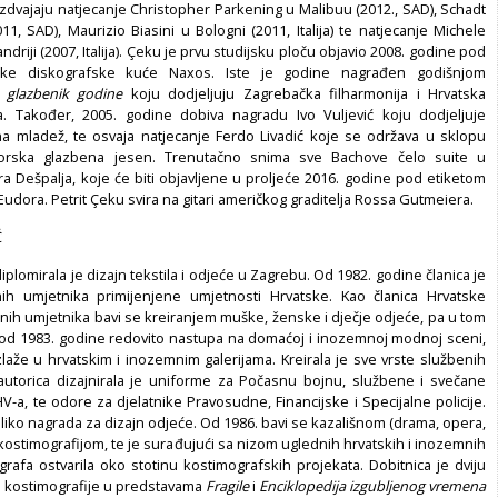
zdvajaju natjecanje Christopher Parkening u Malibuu (2012., SAD), Schadt
1, SAD), Maurizio Biasini u Bologni (2011, Italija) te natjecanje Michele
ndriji (2007, Italija). Çeku je prvu studijsku ploču objavio 2008. godine pod
čke diskografske kuće Naxos. Iste je godine nagrađen godišnjom
 glazbenik godine
koju dodjeljuju Zagrebačka filharmonija i Hrvatska
. Također, 2005. godine dobiva nagradu Ivo Vuljević koju dodjeljuje
a mladež, te osvaja natjecanje Ferdo Livadić koje se održava u sklopu
borska glazbena jesen. Trenutačno snima sve Bachove čelo suite u
a Dešpalja, koje će biti objavljene u proljeće 2016. godine pod etiketom
udora. Petrit Çeku svira na gitari američkog graditelja Rossa Gutmeiera.
Ć
iplomirala je dizajn tekstila i odjeće u Zagrebu. Od 1982. godine članica je
nih umjetnika primijenjene umjetnosti Hrvatske. Kao članica Hrvatske
nih umjetnika bavi se kreiranjem muške, ženske i dječje odjeće, pa u tom
 od 1983. godine redovito nastupa na domaćoj i inozemnoj modnoj sceni,
zlaže u hrvatskim i inozemnim galerijama. Kreirala je sve vrste službenih
utorica dizajnirala je uniforme za Počasnu bojnu, službene i svečane
-a, te odore za djelatnike Pravosudne, Financijske i Specijalne policije.
liko nagrada za dizajn odjeće. Od 1986. bavi se kazališnom (drama, opera,
 kostimografijom, te je surađujući sa nizom uglednih hrvatskih i inozemnih
grafa ostvarila oko stotinu kostimografskih projekata. Dobitnica je dviju
 kostimografije u predstavama
Fragile
i
Enciklopedija izgubljenog vremena