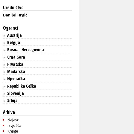
Uredništvo
Danijel Hrgić
Ogranci
Austrija
►
Belgija
►
Bosna i Hercegovina
►
Crna Gora
►
Hrvatska
►
Mađarska
►
Njemačka
►
Republika Češka
►
Slovenija
►
Srbija
►
Arhiva
Najave
Izvješća
Knjige