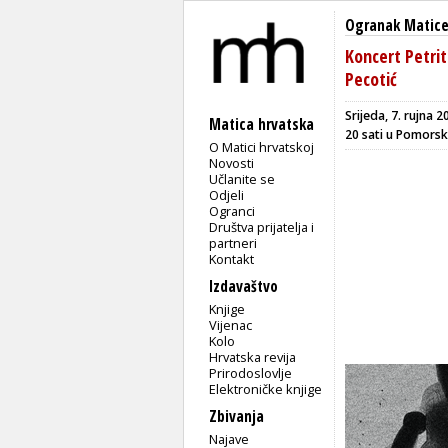
Ogranak Matice
Koncert Petrit
Pecotić
Srijeda, 7. rujna 2
Matica hrvatska
20 sati u Pomors
O Matici hrvatskoj
Novosti
Učlanite se
Odjeli
Ogranci
Društva prijatelja i
partneri
Kontakt
Izdavaštvo
Knjige
Vijenac
Kolo
Hrvatska revija
Prirodoslovlje
Elektroničke knjige
Zbivanja
Najave