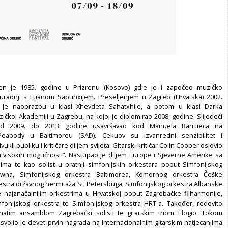
en je 1985. godine u Prizrenu (Kosovo) gdje je i započeo muzičko
uradnji s Luanom Sapunxijem. Preseljenjem u Zagreb (Hrvatska) 2002.
 je naobrazbu u klasi Xhevdeta Sahatxhije, a potom u klasi Darka
ičkoj Akademiji u Zagrebu, na kojoj je diplomirao 2008. godine. Slijedeći
 od 2009. do 2013. godine usavršavao kod Manuela Barrueca na
 Peabody u Baltimoreu (SAD). Çekuov su izvanredni senzibilitet i
ukli publiku i kritičare diljem svijeta. Gitarski kritičar Colin Cooper oslovio
ta visokih mogućnosti“. Nastupao je diljem Europe i Sjeverne Amerike sa
talima te kao solist u pratnji simfonijskih orkestara poput Simfonijskog
towna, Simfonijskog orkestra Baltimorea, Komornog orkestra Češke
kestra državnog hermitaža St. Petersbuga, Simfonijskog orkestra Albanske
 te najznačajnijim orkestrima u Hrvatskoj poput Zagrebačke filharmonije,
fonijskog orkestra te Simfonijskog orkestra HRT-a. Također, redovito
atim ansamblom Zagrebački solisti te gitarskim triom Elogio. Tokom
osvojio je devet prvih nagrada na internacionalnim gitarskim natjecanjima