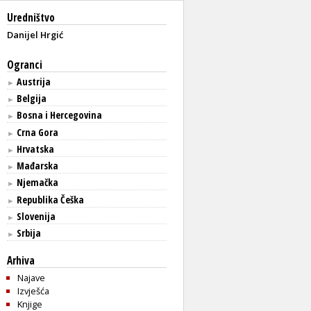
Uredništvo
Danijel Hrgić
Ogranci
Austrija
►
Belgija
►
Bosna i Hercegovina
►
Crna Gora
►
Hrvatska
►
Mađarska
►
Njemačka
►
Republika Češka
►
Slovenija
►
Srbija
►
Arhiva
Najave
Izvješća
Knjige