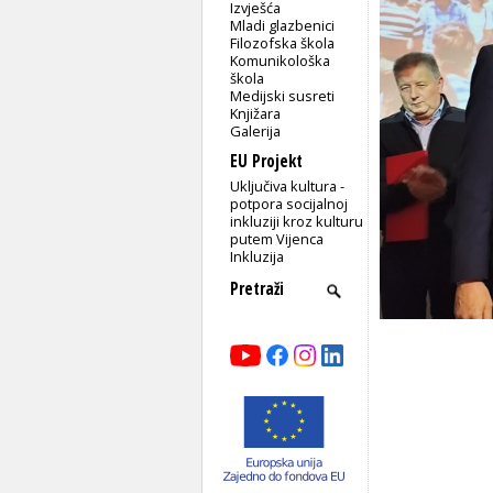
Izvješća
Mladi glazbenici
Filozofska škola
Komunikološka
škola
Medijski susreti
Knjižara
Galerija
EU Projekt
Uključiva kultura -
potpora socijalnoj
inkluziji kroz kulturu
putem Vijenca
Inkluzija