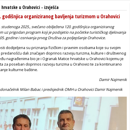
 hrvatske u Orahovici
-
izvješća
. godišnjica organiziranog bavljenja turizmom u Orahovici
1. studenoga 2025., svečano obilježena 120. godišnjica organiziranog
m uz prigodan program koji je podsjetio na početke turističkog djelovanja
05. godine i osnivanja prvog Društva za poljepšanje Orahovice.
ti dodijeljena su priznanja fizičkim i pravnim osobama koje su svojim
 predanošću dali značajan doprinos razvoju turizma, kulture i društvenog
među nagrađenima bio je i Ogranak Matice hrvatske u Orahovici kojemu je
eta za poseban doprinos razvoju turizma u Orahovici te za kontinuirano
anje kulturne baštine.
Damir Najmenik
radonačelnik Milan Babac i predsjednik OMH u Orahovici Damir Najmenik