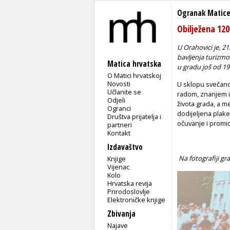
Ogranak Matice
Obilježena 120
U Orahovici je, 2
bavljenja turizmo
Matica hrvatska
u gradu još od 19
O Matici hrvatskoj
Novosti
U sklopu svečanos
Učlanite se
radom, znanjem i
Odjeli
života grada, a 
Ogranci
dodijeljena plak
Društva prijatelja i
očuvanje i promic
partneri
Kontakt
Izdavaštvo
Na fotografiji g
Knjige
Vijenac
Kolo
Hrvatska revija
Prirodoslovlje
Elektroničke knjige
Zbivanja
Najave