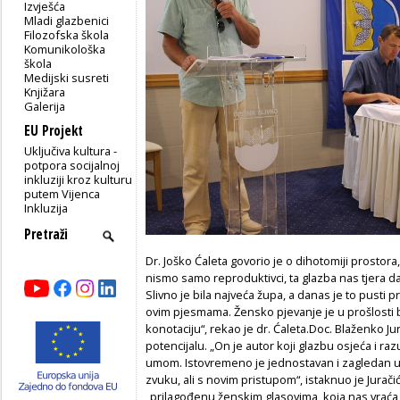
Izvješća
Mladi glazbenici
Filozofska škola
Komunikološka
škola
Medijski susreti
Knjižara
Galerija
EU Projekt
Uključiva kultura -
potpora socijalnoj
inkluziji kroz kulturu
putem Vijenca
Inkluzija
Dr. Joško Ćaleta govorio je o dihotomiji prostora, 
nismo samo reproduktivci, ta glazba nas tjera d
Slivno je bila najveća župa, a danas je to pusti pro
ovim pjesmama. Žensko pjevanje je u prošlosti 
konotaciju“, rekao je dr. Ćaleta.Doc. Blaženko Ju
potencijalu. „On je autor koji glazbu osjeća i ra
umom. Istovremeno je jednostavan i zagledan u
zvuku, ali s novim pristupom“, istaknuo je Jurači
„prilagođenu ženskim glasovima, koja nas vraća 