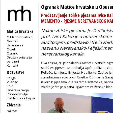
Ogranak Matice hrvatske u Opuze
Predstavljanje zbirke pjesama Ivice K
MEMENTO - PJESME NERETVANSKOG KA
Nakon zbirke pjesama
Jezik ditinjst
Matica hrvatska
prof. Ivica Kaleb je u opuzenskome
O Matici hrvatskoj
Novosti
auditorijem, predstavio i treću zbi
Učlanite se
nazvanu
Neretvansko-Pelješki me
Odjeli
Ogranci
neretvanskog kanala
.
Društva prijatelja i
partneri
Ova zbirka, čiji je nakladnik Matica Hrvatske-o
Kontakt
sadržava pjesme iz područja Općine Slivno, Gr
Izdavaštvo
Pelješca iz mjesta Brijesta, Hodilje itd. Zapise iz
suradnicima radio prof. Cvjetko Rithman iz Saraje
Knjige
Vijenac
izvornih pjesama, čije su teme svatovske, narica
Kolo
zbirke je što je pisana uglavnom za ženske klap
Hrvatska revija
Prirodoslovlje
Elektroničke knjige
Zbivanja
Najave