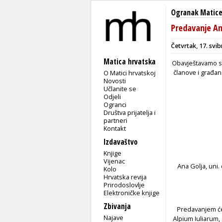
Ogranak Matice 
Predavanje A
Četvrtak, 17. svib
Matica hrvatska
Obavještavamo s
članove i građan
O Matici hrvatskoj
Novosti
Učlanite se
Odjeli
Ogranci
Društva prijatelja i
partneri
Kontakt
Izdavaštvo
Knjige
Vijenac
Ana Golja, uni
Kolo
Hrvatska revija
Prirodoslovlje
Elektroničke knjige
Zbivanja
Predavanjem će
Najave
Alpium Iuliarum,