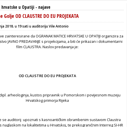
hrvatske u Opatiji
-
najave
ne Golje OD CLAUSTRE DO EU PROJEKATA
nja 2018. u 19 sati u auditoriju Vile Antonio
ve zainteresirane da OGRANAK MATICE HRVATSKE U OPATIJI organizira za
stvo JAVNO PREDAVANJE s projekcijama, a biti će prikazan i dokumentarni
film CLAUSTRA. Naslov predavanja je:
OD CLAUSTRE DO EU PROJEKATA
. dipl. arheologinja, kustos pripravnik u Pomorskom i povijesnom muzeju
Hrvatskog primorja Rijeka
 se auditorij upoznati s kasnoantičkim obrambenim sustavom Claustra
 s naglaskom na lokalitetima u Hrvatskoj, te prekograničnim Interreg SI-HR