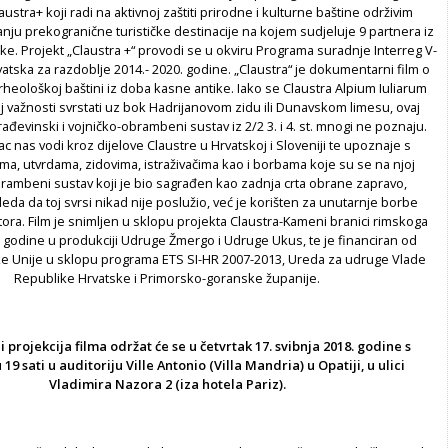
ustra+ koji radi na aktivnoj zaštiti prirodne i kulturne baštine održivim
anju prekogranične turističke destinacije na kojem sudjeluje 9 partnera iz
ske. Projekt „Claustra +“ provodi se u okviru Programa suradnje Interreg V-
vatska za razdoblje 2014.- 2020. godine. „Claustra“ je dokumentarni film o
rheološkoj baštini iz doba kasne antike. Iako se Claustra Alpium Iuliarum
 važnosti svrstati uz bok Hadrijanovom zidu ili Dunavskom limesu, ovaj
rađevinski i vojničko-obrambeni sustav iz 2/2 3. i 4. st. mnogi ne poznaju.
 nas vodi kroz dijelove Claustre u Hrvatskoj i Sloveniji te upoznaje s
ma, utvrdama, zidovima, istraživačima kao i borbama koje su se na njoj
brambeni sustav koji je bio sagrađen kao zadnja crta obrane zapravo,
gleda da toj svrsi nikad nije poslužio, već je korišten za unutarnje borbe
tora. Film je snimljen u sklopu projekta Claustra-Kameni branici rimskoga
. godine u produkciji Udruge Žmergo i Udruge Ukus, te je financiran od
e Unije u sklopu programa ETS SI-HR 2007-2013, Ureda za udruge Vlade
Republike Hrvatske i Primorsko-goranske županije.
 projekcija filma održat će se
u četvrtak 17. svibnja 2018. godine s
19 sati
u auditoriju Ville Antonio (Villa Mandria) u Opatiji, u ulici
Vladimira Nazora 2 (iza hotela Pariz).