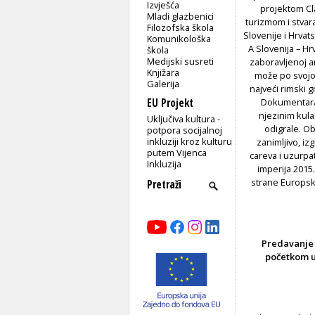
Izvješća
projektom Cla
Mladi glazbenici
turizmom i stvar
Filozofska škola
Slovenije i Hrvat
Komunikološka
A Slovenija – Hr
škola
Medijski susreti
zaboravljenoj a
Knjižara
može po svojoj
Galerija
najveći rimski g
EU Projekt
Dokumentarac
njezinim kula
Uključiva kultura -
odigrale. O
potpora socijalnoj
inkluziji kroz kulturu
zanimljivo, iz
putem Vijenca
careva i uzurpa
Inkluzija
imperija 2015
strane Europsk
Predavanje i
početkom u 