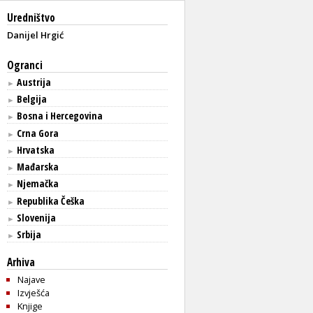
Uredništvo
Danijel Hrgić
Ogranci
Austrija
►
Belgija
►
Bosna i Hercegovina
►
Crna Gora
►
Hrvatska
►
Mađarska
►
Njemačka
►
Republika Češka
►
Slovenija
►
Srbija
►
Arhiva
Najave
Izvješća
Knjige