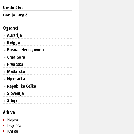
Uredništvo
Danijel Hrgić
Ogranci
Austrija
►
Belgija
►
Bosna i Hercegovina
►
Crna Gora
►
Hrvatska
►
Mađarska
►
Njemačka
►
Republika Češka
►
Slovenija
►
Srbija
►
Arhiva
Najave
Izvješća
Knjige