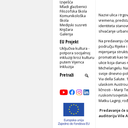
Izvješća
Mladi glazbenici
Filozofska škola
Nazivi ulica i tr
Komunikološka
škola
vremena, predsta
Medijski susreti
identiteta stanov
Knjižara
shvaćanje urban
Galerija
Na predavanju će 
EU Projekt
području Rijeke i
Uključiva kultura -
mijenjanja struk
potpora socijalnoj
promatrati kao te
inkluziji kroz kulturu
putem Vijenca
ulice koja danas 
Inkluzija
Michelangelu. Nako
svoje dnevno-poli
Via della Salute.
ulaskom Austrougar
ličnosti – Mariji 
ruskom/sovjetsk
Matku Laginji, ro
Predavanje će s
auditoriju Vile A