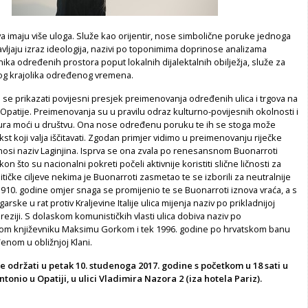
gova imaju više uloga. Služe kao orijentir, nose simbolične poruke jednoga
vljaju izraz ideologija, nazivi po toponimima doprinose analizama
nika određenih prostora poput lokalnih dijalektalnih obilježja, služe za
og krajolika određenog vremena.
se prikazati povijesni presjek preimenovanja određenih ulica i trgova na
 Opatije. Preimenovanja su u pravilu odraz kulturno-povijesnih okolnosti i
tura moći u društvu. Ona nose određenu poruku te ih se stoga može
kst koji valja iščitavati. Zgodan primjer vidimo u preimenovanju riječke
nosi naziv Laginjina. Isprva se ona zvala po renesansnom Buonarroti
n što su nacionalni pokreti počeli aktivnije koristiti slične ličnosti za
tičke ciljeve nekima je Buonarroti zasmetao te se izborili za neutralnije
 1910. godine omjer snaga se promijenio te se Buonarroti iznova vraća, a s
ske u rat protiv Kraljevine Italije ulica mijenja naziv po prikladnijoj
Tereziji. S dolaskom komunističkih vlasti ulica dobiva naziv po
om književniku Maksimu Gorkom i tek 1996. godine po hrvatskom banu
đenom u obližnjoj Klani.
e održati u petak 10. studenoga 2017. godine s početkom u 18 sati u
ntonio u Opatiji, u ulici Vladimira Nazora 2 (iza hotela Pariz).