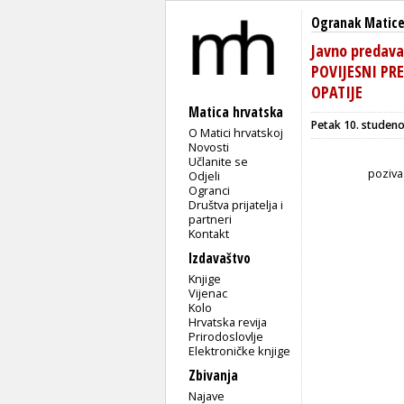
Ogranak Matice 
Javno predava
POVIJESNI PR
OPATIJE
Matica hrvatska
Petak 10. studenog
O Matici hrvatskoj
Novosti
Učlanite se
poziva
Odjeli
Ogranci
Društva prijatelja i
partneri
Kontakt
Izdavaštvo
Knjige
Vijenac
Kolo
Hrvatska revija
Prirodoslovlje
Elektroničke knjige
Zbivanja
Najave