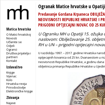
Ogranak Matice hrvatske u Opatij
Predavanje Gordana Krpaneca OBILJEŽA
NEOVISNOSTI REPUBLIKE HRVATSKE I PR
PRIGODNI OPTJECAJNI NOVAC OD 25 K
Matica hrvatska
U Ogranku MH u Opatiji 15. ožujka
O Matici hrvatskoj
Novosti
naslovom:
Obilježavanje 25. obljetn
Učlanite se
RH u UN – prigodni optjecajni nova
Odjeli
Ogranci
U razdoblju 1997. – 2017. godine Hrvatska narod
Društva prijatelja i
partneri
optjecajnih kovanica od 25 kn. Dvanaestom u niz
Kontakt
neovisnosti Republike Hrvatske, a godinu dana k
obljetnica primanja Republike Hrvatske u Ujedi
Izdavaštvo
Knjige
Vijenac
Kolo
Hrvatska revija
Prirodoslovlje
Elektroničke knjige
Zbivanja
Najave