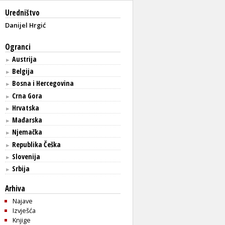
Uredništvo
Danijel Hrgić
Ogranci
Austrija
►
Belgija
►
Bosna i Hercegovina
►
Crna Gora
►
Hrvatska
►
Mađarska
►
Njemačka
►
Republika Češka
►
Slovenija
►
Srbija
►
Arhiva
Najave
Izvješća
Knjige