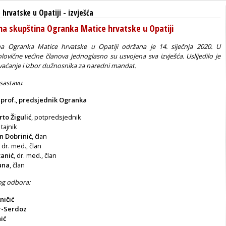
hrvatske u Opatiji
-
izvješća
na skupština Ogranka Matice hrvatske u Opatiji
na Ogranka Matice hrvatske u Opatiji održana je 14. siječnja 2020. U
ovične većine članova jednoglasno su usvojena sva izvješća. Uslijedilo je
vaćanje i izbor dužnosnika za naredni mandat.
 sastavu
:
, prof., predsjednik Ogranka
to Žigulić
, potpredsjednik
, tajnik
an Dobrinić
, član
, dr. med., član
tanić
, dr. med., član
una
, član
og odbora:
ničić
r-Serdoz
ić