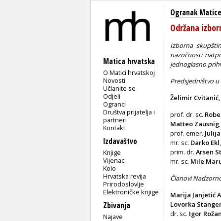
Ogranak Matice 
Održana izbor
Izborna skupšti
nazočnosti natpol
Matica hrvatska
jednoglasno prih
O Matici hrvatskoj
Novosti
Predsjedništvo u
Učlanite se
Odjeli
Želimir Cvitanić
Ogranci
Društva prijatelja i
prof. dr. sc.
Rober
partneri
Matteo Zausnig
Kontakt
prof. emer.
Julij
Izdavaštvo
mr. sc.
Darko Ekl
prim. dr.
Arsen S
Knjige
Vijenac
mr. sc.
Mile Mar
Kolo
Hrvatska revija
Članovi Nadzorn
Prirodoslovlje
Elektroničke knjige
Marija Janjetić A
Lovorka Stange
Zbivanja
dr. sc.
Igor Rožan
Najave