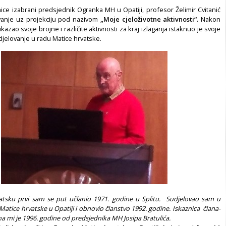
ice izabrani predsjednik Ogranka MH u Opatiji, profesor Želimir Cvitanić
vanje uz projekciju pod nazivom
„Moje cjeloživotne aktivnosti“.
Nakon
ikazao svoje brojne i različite aktivnosti za kraj izlaganja istaknuo je svoje
jelovanje u radu Matice hrvatske.
sku prvi sam se put učlanio 1971. godine u Splitu. Sudjelovao sam u
 Matice hrvatske u Opatiji i obnovio članstvo 1992. godine. Iskaznica člana-
na mi je 1996. godine od predsjednika MH Josipa Bratulića.