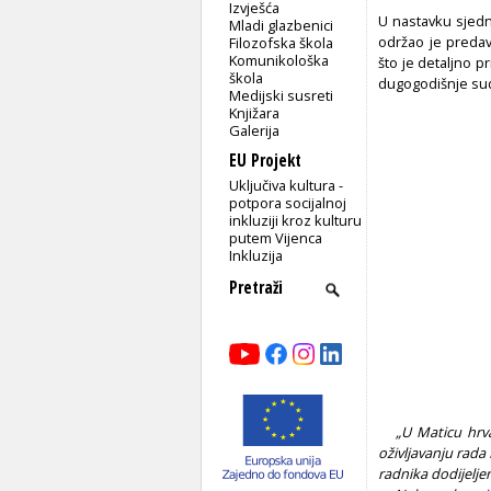
Izvješća
U nastavku sjedn
Mladi glazbenici
održao je preda
Filozofska škola
Komunikološka
što je detaljno pr
škola
dugogodišnje sud
Medijski susreti
Knjižara
Galerija
EU Projekt
Uključiva kultura -
potpora socijalnoj
inkluziji kroz kulturu
putem Vijenca
Inkluzija
„U Maticu hrvat
oživljavanju rada
radnika dodijelje