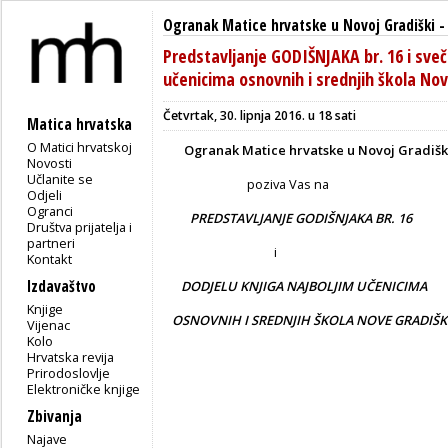
Ogranak Matice hrvatske u Novoj Gradiški
Predstavljanje GODIŠNJAKA br. 16 i sveč
učenicima osnovnih i srednjih škola No
Četvrtak, 30. lipnja 2016. u 18 sati
Matica hrvatska
O Matici hrvatskoj
Ogranak Matice hrvatske u Novoj Gradišk
Novosti
Učlanite se
poziva Vas na
Odjeli
Ogranci
PREDSTAVLJANJE GODIŠNJAKA BR. 16
Društva prijatelja i
partneri
i
Kontakt
Izdavaštvo
DODJELU KNJIGA NAJBOLJIM UČENICIMA
Knjige
OSNOVNIH I SREDNJIH ŠKOLA NOVE GRADIŠK
Vijenac
Kolo
Hrvatska revija
Prirodoslovlje
Elektroničke knjige
Zbivanja
Najave