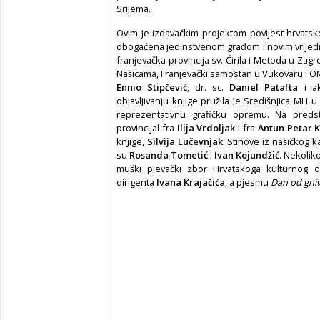
Srijema.
Ovim je izdavačkim projektom povijest hrvats
obogaćena jedinstvenom građom i novim vrijedn
franjevačka provincija sv. Ćirila i Metoda u Zag
Našicama, Franjevački samostan u Vukovaru i OM
Ennio Stipčević
, dr. sc.
Daniel Patafta
i a
objavljivanju knjige pružila je Središnjica MH 
reprezentativnu grafičku opremu. Na predsta
provincijal fra
Ilija Vrdoljak
i fra
Antun Petar K
knjige,
Silvija Lučevnjak
. Stihove iz našičkog ka
su
Rosanda Tometić
i
Ivan Kojundžić
. Nekoliko
muški pjevački zbor Hrvatskoga kulturnog d
dirigenta
Ivana Krajačića
, a pjesmu
Dan od gni