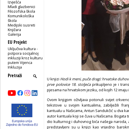
Izvješća
Mladi glazbenici
Filozofska škola
Komunikološka
škola
Medijski susreti
Knjižara
Galerija
EU Projekt
Uključiva kultura -
potpora socijalnoj
inkluziji kroz kulturu
putem Vijenca
Inkluzija
U knjizi
Hodi k meni, puče dragi: hrvatske duhov
prve polovice 18. stoljeća
prikupljeno je i tran
pjesama na hrvatskom jeziku, od kojih 12 imaju 
Ovom knjigom oživljava potonuli svijet crkveno
tekstove u svojim kantualima, zabilježili fra
kantualu u Našicama, Antun Sandukčić u dva ka
autor kantuala koji se čuva u Našicama. Bogata t
dio kulturnog i duhovnog bića našega naroda, a
predstavljeni su u knjizi kao vrijedno barok