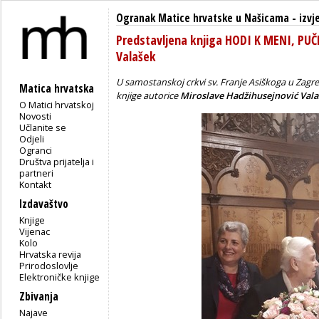
Ogranak Matice hrvatske u Našicama
-
izvj
Predstavljena knjiga HODI K MENI, PUČ
Valašek
U samostanskoj crkvi sv. Franje Asiškoga u Zagre
Matica hrvatska
knjige autorice
Miroslave Hadžihusejnović Vala
O Matici hrvatskoj
Novosti
Učlanite se
Odjeli
Ogranci
Društva prijatelja i
partneri
Kontakt
Izdavaštvo
Knjige
Vijenac
Kolo
Hrvatska revija
Prirodoslovlje
Elektroničke knjige
Zbivanja
Najave