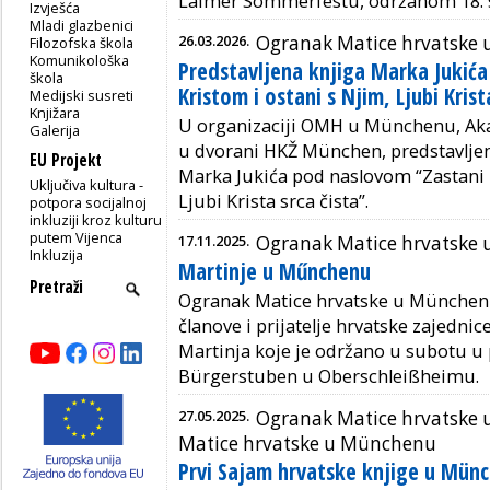
Laimer Sommerfestu, održanom 18. 
Izvješća
Mladi glazbenici
26.03.2026.
Ogranak Matice hrvatske
Filozofska škola
Komunikološka
Predstavljena knjiga Marka Jukića
škola
Kristom i ostani s Njim, Ljubi Krist
Medijski susreti
Knjižara
U organizaciji OMH u Münchenu, A
Galerija
u dvorani HKŽ München, predstavljen
EU Projekt
Marka Jukića pod naslovom “Zastani p
Uključiva kultura -
Ljubi Krista srca čista”.
potpora socijalnoj
inkluziji kroz kulturu
putem Vijenca
17.11.2025.
Ogranak Matice hrvatske
Inkluzija
Martinje u Műnchenu
Ogranak Matice hrvatske u München
članove i prijatelje hrvatske zajednic
Martinja koje je održano u subotu u
Bürgerstuben u Oberschleißheimu.
27.05.2025.
Ogranak Matice hrvatske u
Matice hrvatske u Münchenu
Prvi Sajam hrvatske knjige u Mün