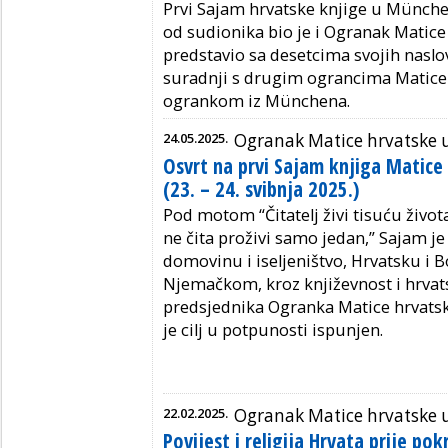
Prvi Sajam hrvatske knjige u Münche
od sudionika bio je i Ogranak Matice 
predstavio sa desetcima svojih naslo
suradnji s drugim ograncima Matice 
ogrankom iz Münchena.
24.05.2025.
Ogranak Matice hrvatske
Osvrt na prvi Sajam knjiga Matic
(23. – 24. svibnja 2025.)
Pod motom “Čitatelj živi tisuću život
ne čita proživi samo jedan,” Sajam je 
domovinu i iseljeništvo, Hrvatsku i 
Njemačkom, kroz književnost i hrvats
predsjednika Ogranka Matice hrvats
je cilj u potpunosti ispunjen.
22.02.2025.
Ogranak Matice hrvatske
Povijest i religija Hrvata prije po