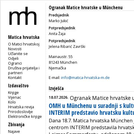
Ogranak Matice hrvatske u Münchenu
Predsjednik
Marko Jukić
Potpredsjednik
Anita Žaja
Matica hrvatska
Potpredsjednik
O Matici hrvatskoj
Jelena Ribarić Završki
Novosti
Učlanite se
Mainaustr. 55
Odjeli
81243 München
Ogranci
Društva prijatelja i
Njemačka
partneri
Kontakt
E-mail:
info@matica-hrvatska-m.de
Izdavaštvo
Izvješća
Knjige
Vijenac
18.07.2026.
Ogranak Matice hrvatske
Kolo
OMH u Münchenu u suradnji s kul
Hrvatska revija
INTERIM predstavio hrvatsku kult
Prirodoslovlje
Elektroničke knjige
Dana 18.7. Matica hrvatska München 
Zbivanja
centrom INTERIM
predstavila hrvat
Najave