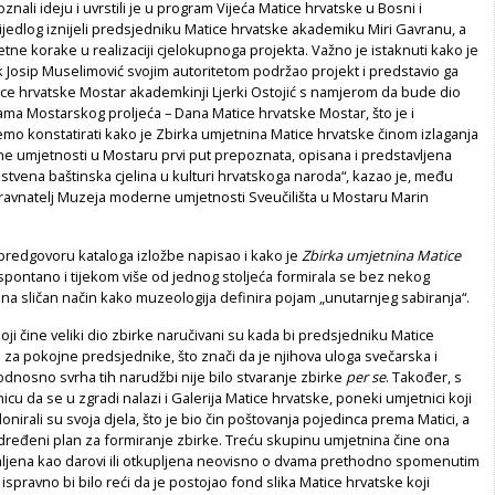
znali ideju i uvrstili je u program Vijeća Matice hrvatske u Bosni i
ijedlog iznijeli predsjedniku Matice hrvatske akademiku Miri Gavranu, a
retne korake u realizaciji cjelokupnoga projekta. Važno je istaknuti kako je
 Josip Muselimović svojim autoritetom podržao projekt i predstavio ga
ice hrvatske Mostar akademkinji Ljerki Ostojić s namjerom da bude dio
ma Mostarskog proljeća – Dana Matice hrvatske Mostar, što je i
mo konstatirati kako je Zbirka umjetnina Matice hrvatske činom izlaganja
 umjetnosti u Mostaru prvi put prepoznata, opisana i predstavljena
nstvena baštinska cjelina u kulturi hrvatskoga naroda“, kazao je, među
i ravnatelj Muzeja moderne umjetnosti Sveučilišta u Mostaru Marin
 predgovoru kataloga izložbe napisao i kako je
Zbirka umjetnina Matice
spontano i tijekom više od jednog stoljeća formirala se bez nekog
na sličan način kako muzeologija definira pojam „unutarnjeg sabiranja“.
koji čine veliki dio zbirke naručivani su kada bi predsjedniku Matice
i za pokojne predsjednike, što znači da je njihova uloga svečarska i
dnosno svrha tih narudžbi nije bilo stvaranje zbirke
per se
. Također, s
icu da se u zgradi nalazi i Galerija Matice hrvatske, poneki umjetnici koji
 donirali su svoja djela, što je bio čin poštovanja pojedinca prema Matici, a
dređeni plan za formiranje zbirke. Treću skupinu umjetnina čine ona
imljena kao darovi ili otkupljena neovisno o dvama prethodno spomenutim
, ispravno bi bilo reći da je postojao fond slika Matice hrvatske koji