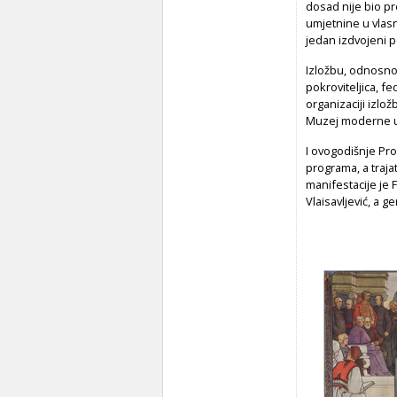
dosad nije bio pr
umjetnine u vlasn
jedan izdvojeni p
Izložbu, odnosno 
pokroviteljica, fe
organizaciji izlo
Muzej moderne um
I ovogodišnje Pro
programa, a traja
manifestacije je 
Vlaisavljević, a 