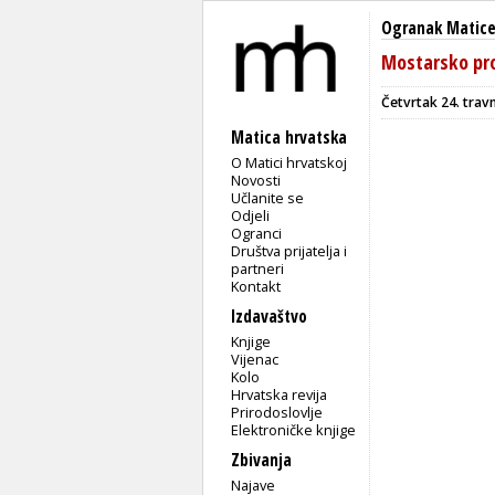
Ogranak Matice
Mostarsko pro
Četvrtak 24. trav
Matica hrvatska
O Matici hrvatskoj
Novosti
Učlanite se
Odjeli
Ogranci
Društva prijatelja i
partneri
Kontakt
Izdavaštvo
Knjige
Vijenac
Kolo
Hrvatska revija
Prirodoslovlje
Elektroničke knjige
Zbivanja
Najave