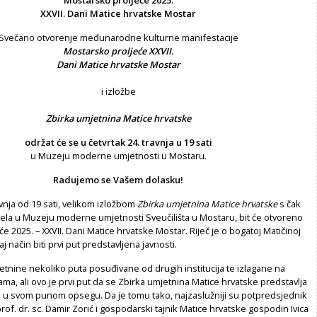
Mostarsko proljeće 2025.
XXVII. Dani Matice hrvatske Mostar
Svečano otvorenje međunarodne kulturne manifestacije
Mostarsko proljeće XXVII.
Dani Matice hrvatske Mostar
i izložbe
Zbirka umjetnina Matice hrvatske
održat će se u četvrtak 24. travnja u 19 sati
u Muzeju moderne umjetnosti u Mostaru.
Radujemo se Vašem dolasku!
avnja od 19 sati, velikom izložbom
Zbirka umjetnina Matice hrvatske
s čak
jela u Muzeju moderne umjetnosti Sveučilišta u Mostaru, bit će otvoreno
e 2025. – XXVII. Dani Matice hrvatske Mostar. Riječ je o bogatoj Matičinoj
taj način biti prvi put predstavljena javnosti.
tnine nekoliko puta posuđivane od drugih institucija te izlagane na
ma, ali ovo je prvi put da se Zbirka umjetnina Matice hrvatske predstavlja
i u svom punom opsegu. Da je tomu tako, najzaslužniji su potpredsjednik
rof. dr. sc. Damir Zorić i gospodarski tajnik Matice hrvatske gospodin Ivica