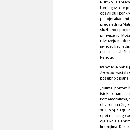
Nuić koji su prepo
Hercegovini te pr
obavili su i konk
pokojni akademik
predsjednici Mat
službenog progra
prihvaćeno. Može
u Muzeju moderne
javnosti kao jedi
ostalim, o izložb
Ivanović.
Ivanović je pak u
hrvatske
nastala 
posebnog plana, 
„Naime, portreti 
istekao mandat il
komemorativna, o
obzirom na činjen
su u njoj izlagali
opet ne strogo o
djela koja su pr
kriterijima. Dakle