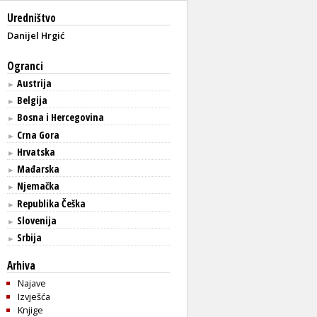
Uredništvo
Danijel Hrgić
Ogranci
Austrija
►
Belgija
►
Bosna i Hercegovina
►
Crna Gora
►
Hrvatska
►
Mađarska
►
Njemačka
►
Republika Češka
►
Slovenija
►
Srbija
►
Arhiva
Najave
Izvješća
Knjige