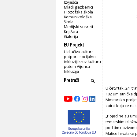
Izvješća
Mladi glazbenici
Filozofska škola
Komunikološka
škola
Medijski susreti
Knjižara
Galerija
EU Projekt
Uključiva kultura -
potpora socijalnoj
inkluziji kroz kulturu
putem Vijenca
Inkluzija
U četvrtak, 24. tr
102 umjetnička d
Mostarsko proljeć
zbirci koja će na 
„Pojedine su umje
tematskim izložba
pod tim nazivom 
Matice hrvatske p