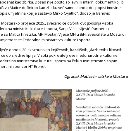
epoznat kao zbirka. Dosad nije postojao javni ili interni dokument koji bi
ištvu Matice definirao kao zbirku već samo standardni popisi imovine i
opis umjetnina koji je sastavio Mirko Cvjetko“, dodao je Ivanović.
Mostarsko proljeće 2025., svečano će otvoriti ovogodišnja visoka
deralna ministrica kulture i sporta, Sanja Vlaisavljević. Partneri u
žbe su Matica hrvatska, MH Mostar, Vijeće MH u BiH, Sveučilište u Mostaru i
jetnosti te Federalno ministarstvo kulture i sporta.
ljeće donosi 20-ak vrhunskih književnih, kazališnih, glazbenih i likovnih
t će do sredine lipnja. Visoki pokrovitelji ove međunarodne kulturne
Federalno ministarstvo kulture i sporta na čelu s ministricom Sanjom
generalni sponzor HT Eronet.
Ogranak Matice hrvatske u Mostaru