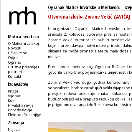
Ogranak Matice hrvatske u Metkoviću
-
izvj
Otvorena izložba Zorane Vekić ZAVIČA
U organizaciji Ogranka Matice hrvatske u Me
središta 2. kolovoza otvorena prva samostaln
Matica hrvatska
Zorane Vekić. Autorica se publici predstavila 
O Matici hrvatskoj
kojima prevladavaju motivi mrtve prirode, dalmati
Novosti
slikama se može pronaći sjeta te mala doza re
Učlanite se
motive.
Odjeli
Ogranci
Predsjednik metkovskog Ogranka Božidar Lovr
Društva prijatelja i
partneri
govorila Iva Korbler povjesničarka umjetnosti i k
Kontakt
Zorana Vekić već dugo godina kontinuirano us
Izdavaštvo
senzibiliteta, hrabro istražujući veliki dijapazon m
Knjige
presjek radova pokazuje znatan slikarski p
Vijenac
budućnosti još više prepusti redukciji oblika, lagan
Kolo
je prigodom otvaranja izložbe likovna kustosica I
Hrvatska revija
Prirodoslovlje
Elektroničke knjige
Zbivanja
Najave