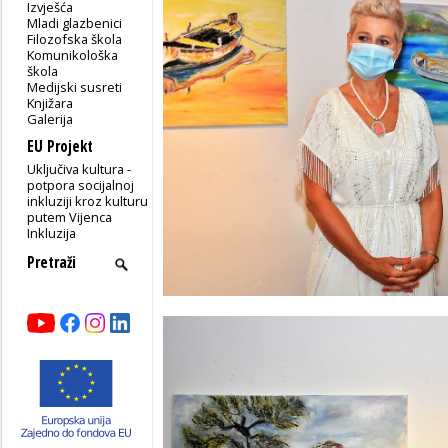
Izvješća
Mladi glazbenici
Filozofska škola
Komunikološka
škola
Medijski susreti
Knjižara
Galerija
EU Projekt
Uključiva kultura -
potpora socijalnoj
inkluziji kroz kulturu
putem Vijenca
Inkluzija