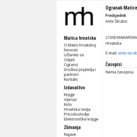
Ogranak Matice
Predsjednik
Ante Škrabić
21300 MAKARSKA
Matica hrvatska
Hrvatska
O Matici hrvatskoj
Novosti
E-mail:
ante.skra
Učlanite se
Odjeli
Časopisi
Ogranci
Društva prijatelja i
Nema časopisa.
partneri
Kontakt
Izdavaštvo
Knjige
Vijenac
Kolo
Hrvatska revija
Prirodoslovlje
Elektroničke knjige
Zbivanja
Najave