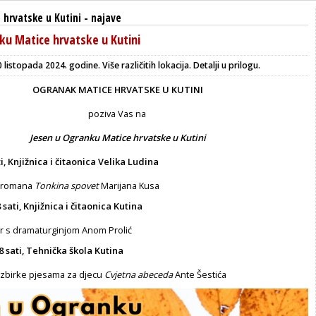
hrvatske u Kutini
-
najave
ku Matice hrvatske u Kutini
 listopada 2024. godine. Više različitih lokacija. Detalji u prilogu.
OGRANAK MATICE HRVATSKE U KUTINI
poziva Vas na
Jesen u Ogranku Matice hrvatske u Kutini
ti, Knjižnica i čitaonica Velika Ludina
e romana
Tonkina spovet
Marijana Kusa
 sati, Knjižnica i čitaonica Kutina
r s dramaturginjom Anom Prolić
8 sati, Tehnička škola Kutina
 zbirke pjesama za djecu
Cvjetna abeceda
Ante Šestića