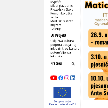
Izvješća
Mladi glazbenici
Filozofska škola
Komunikološka
škola
Medijski susreti
Knjižara
Galerija
EU Projekt
Uključiva kultura -
potpora socijalnoj
inkluziji kroz kulturu
putem Vijenca
Inkluzija