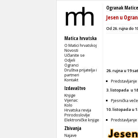
Ogranak Matice 
Jesen u Ogran
Od 26. rujna do 10
Matica hrvatska
O Matici hrvatskoj
Novosti
Učlanite se
Odjeli
Ogranci
Društva prijatelja i
26. rujna u 19 sa
partneri
Kontakt
Predstavljanj
Izdavaštvo
3. listopada u 18
Knjige
Vijenac
Pjesnička veče
Kolo
10. listopada u 1
Hrvatska revija
Prirodoslovlje
Elektroničke knjige
Predstavljanje
Zbivanja
Najave