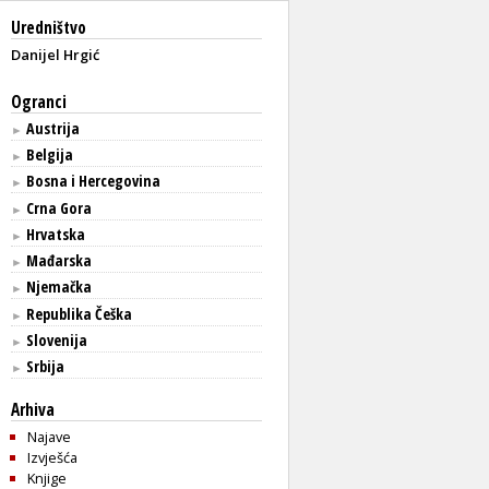
Uredništvo
Danijel Hrgić
Ogranci
Austrija
►
Belgija
►
Bosna i Hercegovina
►
Crna Gora
►
Hrvatska
►
Mađarska
►
Njemačka
►
Republika Češka
►
Slovenija
►
Srbija
►
Arhiva
Najave
Izvješća
Knjige