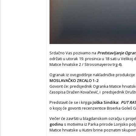
Srdačno Vas pozivamo na
Predstavljanje Ogran
održati u utorak 19. prosinca u 18 sati u Velikoj
Matice hrvatske 2 / Strossmayerov trg 4).
Ogranak iz ovogodišnje nakladničke produkcije 
MOSLAVAČKO ZRCALO 1-2
Govorit će: predsjednik Ogranka Matice hrvatske
časopisa Dražen Kovačević, i predsjednik Društv
Predstavit će se i knjiga
Joška Sindika:
PUT RAT
o kojoj će govoriti recenzentice Biserka Goleš G
Večer će završiti u blagdanskom ozračju s proje
godinu
s motivima iz Parka prirode Lonjsko polj
Matice hrvatske u Kutini brine poznatim skupo