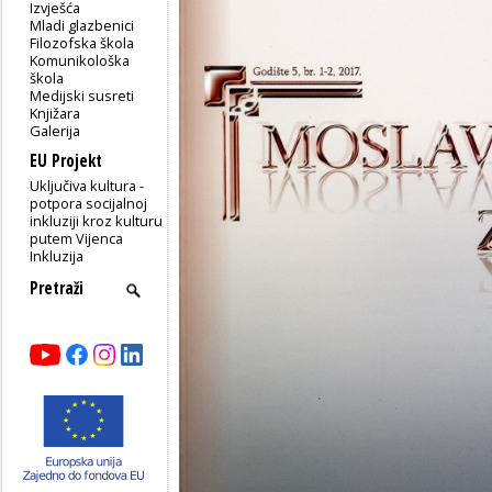
Izvješća
Mladi glazbenici
Filozofska škola
Komunikološka
škola
Medijski susreti
Knjižara
Galerija
EU Projekt
Uključiva kultura -
potpora socijalnoj
inkluziji kroz kulturu
putem Vijenca
Inkluzija