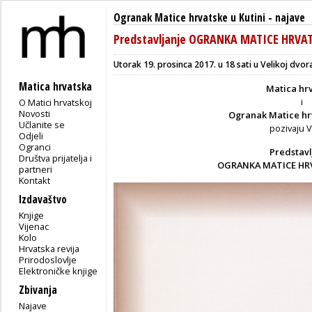
Ogranak Matice hrvatske u Kutini
-
najave
Predstavljanje OGRANKA MATICE HRVAT
Utorak 19. prosinca 2017. u 18 sati u Velikoj dvo
Matica hrvatska
Matica hr
i
O Matici hrvatskoj
Novosti
Ogranak Matice hrv
Učlanite se
pozivaju 
Odjeli
Ogranci
Predstavl
Društva prijatelja i
OGRANKA MATICE HR
partneri
Kontakt
Izdavaštvo
Knjige
Vijenac
Kolo
Hrvatska revija
Prirodoslovlje
Elektroničke knjige
Zbivanja
Najave