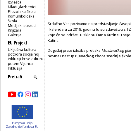
Izvješća
Mladi glazbenici
Filozofska škola
Komunikološka
škola
Srdačno Vas pozivamo na predstavljanje časop
Medijski susreti
i kalendara za 2018. godinu (u suizdavaštvu s T
Knjižara
Galerija
koje će se održati u sklopu
Dana Kutine
u srij
Kutina.
EU Projekt
Uključiva kultura -
Događaj prate izložba pretiska
Moslavačkog gla
potpora socijalnoj
novina i nastup
Pjevačkog zbora srednje škole
inkluziji kroz kulturu
putem Vijenca
Inkluzija