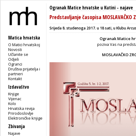
Ogranak Matice hrvatske u Kutini
-
najave
Predstavljanje časopisa MOSLAVAČKO 
Srijeda 8. studenoga 2017. u 18 sati, u Klubu Arcu
Matica hrvatska
Ogranak Matice hrv
poziva Vas na predst
O Matici hrvatskoj
Novosti
Učlanite se
MOSLAVAČKO ZRCA
Odjeli
Ogranci
Društva prijatelja i
partneri
Kontakt
Izdavaštvo
Knjige
Vijenac
Kolo
Hrvatska revija
Prirodoslovlje
Elektroničke knjige
Zbivanja
Najave