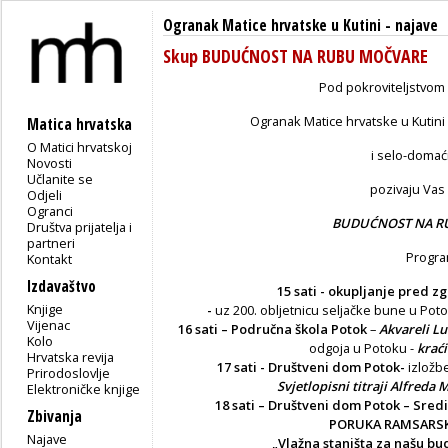
Ogranak Matice hrvatske u Kutini
-
najave
Skup BUDUĆNOST NA RUBU MOČVARE
Pod pokroviteljstvo
Ogranak Matice hrvatske u Kutin
Matica hrvatska
O Matici hrvatskoj
i selo-domać
Novosti
Učlanite se
pozivaju Vas
Odjeli
Ogranci
BUDUĆNOST NA R
Društva prijatelja i
partneri
Progra
Kontakt
Izdavaštvo
15 sati - okupljanje pred 
Knjige
-
uz 200. obljetnicu seljačke bune u Pot
Vijenac
16 sati – Područna škola Potok
–
Akvareli Lu
Kolo
odgoja u Potoku -
krać
Hrvatska revija
17 sati - Društveni dom Potok-
izložb
Prirodoslovlje
Svjetlopisni titraji Alfreda M
Elektroničke knjige
18 sati – Društveni dom Potok – Sred
Zbivanja
PORUKA
RAMSARSK
Najave
„Vlažna staništa za našu bu