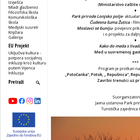
Izvješća
(
Ministarstvo zaštite 
Mladi glazbenici
♦
Filozofska škola
Park prirode Lonjsko polje
- aktuala
Komunikološka
škola
Čudesna šuma Žutica
-
film
Medijski susreti
Moslavci se buniju
-
povijesni prik
Knjižara
i o projektu za daljn
Galerija
♦
EU Projekt
Kako do meda s livad
Med u suvremenoj gas
Uključiva kultura -
potpora socijalnoj
***
inkluziji kroz kulturu
putem Vijenca
Program je protkan n
Inkluzija
„Potočanka“, Potok, „ Repušnica“, Rep
Završni trenutci uz 
Suorganizator
Javna ustanova Park prir
Turistička zajednic