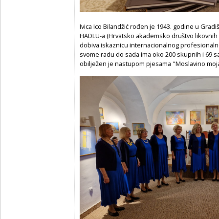
Ivica Ico Bilandžić rođen je 1943. godine u Gradišk
HADLU-a (Hrvatsko akademsko društvo likovnih u
dobiva iskaznicu internacionalnog profesionaln
svome radu do sada ima oko 200 skupnih i 69 sam
obilježen je nastupom pjesama "Moslavino moja"