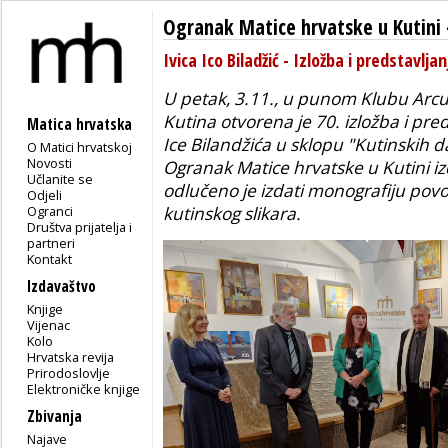
Ogranak Matice hrvatske u Kutini
Ivica Ico Biladžić - Izložba i predstavlj
U petak, 3.11., u punom Klubu Arc
Kutina
otvorena je 70. izložba i pre
Matica hrvatska
Ice Bilandžića u sklopu "Kutinskih d
O Matici hrvatskoj
Novosti
Ogranak Matice hrvatske u Kutini iz
Učlanite se
odlučeno je izdati monografiju po
Odjeli
Ogranci
kutinskog slikara.
Društva prijatelja i
partneri
Kontakt
Izdavaštvo
Knjige
Vijenac
Kolo
Hrvatska revija
Prirodoslovlje
Elektroničke knjige
Zbivanja
Najave