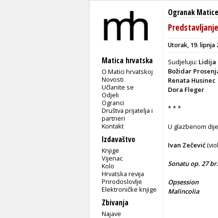
Ogranak Matice
Predstavljan
Utorak, 19. lipnja
Matica hrvatska
Sudjeluju:
Lidija
Božidar Prosenj
O Matici hrvatskoj
Novosti
Renata Husinec
Učlanite se
Dora Fleger
Odjeli
Ogranci
* * *
Društva prijatelja i
partneri
Kontakt
U glazbenom dij
Izdavaštvo
Ivan Zečević
(vio
Knjige
Vijenac
Sonatu op. 27 br
Kolo
Hrvatska revija
Prirodoslovlje
Opsession
Elektroničke knjige
Malincolia
Zbivanja
Najave