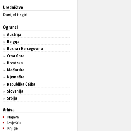
Uredništvo
Danijel Hrgić
Ogranci
Austrija
►
Belgija
►
Bosna i Hercegovina
►
Crna Gora
►
Hrvatska
►
Mađarska
►
Njemačka
►
Republika Češka
►
Slovenija
►
Srbija
►
Arhiva
Najave
Izvješća
Knjige