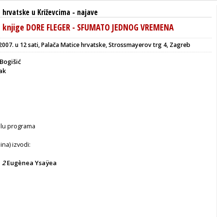
 hrvatske u Križevcima
-
najave
je knjige DORE FLEGER - SFUMATO JEDNOG VREMENA
 2007. u 12 sati, Palača Matice hrvatske, Strossmayerov trg 4, Zagreb
 Bogišić
ak
elu programa
lina) izvodi:
. 2
Eugènea Ysaÿea