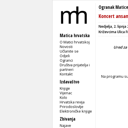
Ogranak Matice
Koncert ansam
Nedjelja, 2. lipnj
Križevcima Ulica 
Matica hrvatska
O Matici hrvatskoj
Novosti
Ured za 
Učlanite se
Odjeli
Ogranci
Društva prijatelja i
partneri
Kontakt
Na programu su
Izdavaštvo
Knjige
Vijenac
Kolo
Hrvatska revija
Prirodoslovlje
Elektroničke knjige
Zbivanja
Najave