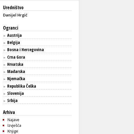
Uredništvo
Danijel Hrgić
Ogranci
Austrija
►
Belgija
►
Bosna i Hercegovina
►
Crna Gora
►
Hrvatska
►
Mađarska
►
Njemačka
►
Republika Češka
►
Slovenija
►
Srbija
►
Arhiva
Najave
Izvješća
Knjige