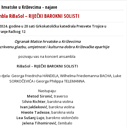
 hrvatske u Križevcima
-
najave
bla RiBaSol – RIJEČKI BAROKNI SOLISTI
a 2024. godine u 20 sati Grkokatolička katedrala Presvete Trojice u
Franje Račkog 12
Ogranak Matice hrvatske u Križevcima
crkvenu glazbu, umjetnost i kulturna dobra Križevačke eparhije
pozivaju vas na koncert ansambla
RiBaSol – RIJEČKI BAROKNI SOLISTI
 djela: Georga Friedricha HÄNDELA, Wilhelma Friedemanna BACHA, Luke
SORKOČEVIĆA i Georga Philippa TELEMANNA.
Nastupaju:
Metod Sironić
, traverso
S
ilvio Richter
, barokna violina
Ivan Jakšeković
, barokna violina
Hiwote Tadesse
, barokna viola
Lea Sušanj Lujo
, barokno violončelo
Jelena Tihomirović
, čembalo