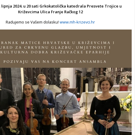
 lipnja 2024. u 20 sati
Grkokatolička katedrala Presvete Trojice u
Križevcima
Ulica Franje Račkog 12
Radujemo se Vašem dolasku!
www.mh-krizevci.hr