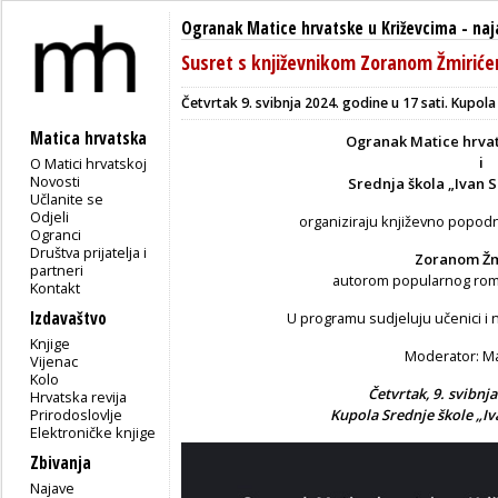
Ogranak Matice hrvatske u Križevcima
-
naj
Susret s književnikom Zoranom Žmirić
Četvrtak 9. svibnja 2024. godine u 17 sati. Kupola 
Matica hrvatska
Ogranak Matice hrvat
i
O Matici hrvatskoj
Novosti
Srednja škola „Ivan S
Učlanite se
Odjeli
organiziraju književno popodn
Ogranci
Društva prijatelja i
Zoranom Žm
partneri
autorom popularnog ro
Kontakt
Izdavaštvo
U programu sudjeluju učenici i n
Knjige
Moderator: Ma
Vijenac
Kolo
Četvrtak, 9. svibnja
Hrvatska revija
Prirodoslovlje
Kupola Srednje škole „Iv
Elektroničke knjige
Zbivanja
Najave