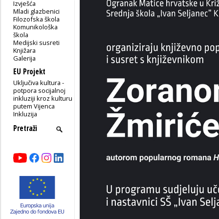
Izvješća
Mladi glazbenici
Filozofska škola
Komunikološka
škola
Medijski susreti
Knjižara
Galerija
EU Projekt
Uključiva kultura -
potpora socijalnoj
inkluziji kroz kulturu
putem Vijenca
Inkluzija