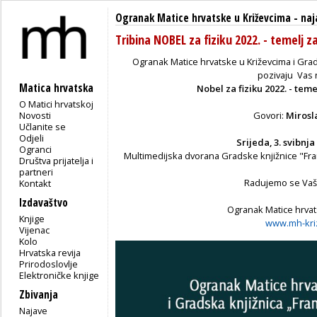
Ogranak Matice hrvatske u Križevcima
-
naj
Tribina NOBEL za fiziku 2022. - temelj 
Ogranak Matice hrvatske u Križevcima i Grads
pozivaju Vas n
Matica hrvatska
Nobel za fiziku 2022.
- teme
O Matici hrvatskoj
Novosti
Govori:
Mirosla
Učlanite se
Odjeli
Srijeda, 3. svibnja
Ogranci
Multimedijska dvorana Gradske knjižnice "Franjo
Društva prijatelja i
partneri
Radujemo se Va
Kontakt
Izdavaštvo
Ogranak Matice hrvat
Knjige
www.mh-kriz
Vijenac
Kolo
Hrvatska revija
Prirodoslovlje
Elektroničke knjige
Zbivanja
Najave