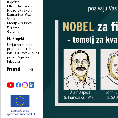
Izvješća
Mladi glazbenici
Filozofska škola
Komunikološka
škola
Medijski susreti
Knjižara
Galerija
EU Projekt
Uključiva kultura -
potpora socijalnoj
inkluziji kroz kulturu
putem Vijenca
Inkluzija