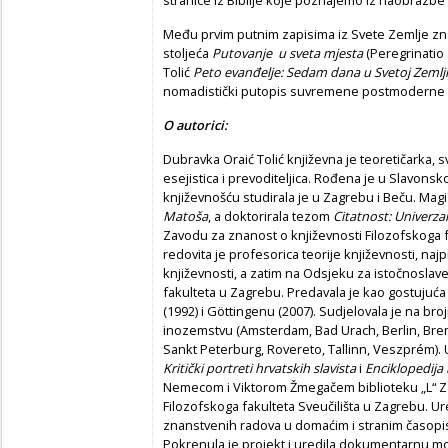
Među prvim putnim zapisima iz Svete Zemlje znam
stoljeća
Putovanje u sveta mjesta
(Peregrinatio 
Tolić
Peto evanđelje: Sedam dana u Svetoj Zemlji
nomadistički putopis suvremene postmoderne E
O autorici:
Dubravka Oraić Tolić književna je teoretičarka, s
esejistica i prevoditeljica. Rođena je u Slavonsko
književnošću studirala je u Zagrebu i Beču. Mag
Matoša
, a doktorirala tezom
Citatnost: Univerzal
Zavodu za znanost o književnosti Filozofskoga f
redovita je profesorica teorije književnosti, naj
književnosti, a zatim na Odsjeku za istočnoslave
fakulteta u Zagrebu. Predavala je kao gostujuć
(1992) i Göttingenu (2007). Sudjelovala je na br
inozemstvu (Amsterdam, Bad Urach, Berlin, Bre
Sankt Peterburg, Rovereto, Tallinn, Veszprém). 
Kritički portreti hrvatskih slavista
i
Enciklopedija 
Nemecom i Viktorom Žmegačem biblioteku „L“ Za
Filozofskoga fakulteta Sveučilišta u Zagrebu. Ure
znanstvenih radova u domaćim i stranim časopis
Pokrenula je projekt i uredila dokumentarnu m