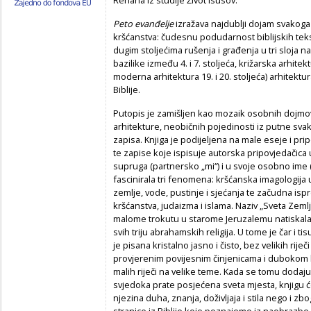
Peto evanđelje
izražava najdublji dojam svakoga 
kršćanstva: čudesnu podudarnost biblijskih tekst
dugim stoljećima rušenja i građenja u tri sloja n
bazilike između 4. i 7. stoljeća, križarska arhite
moderna arhitektura 19. i 20. stoljeća) arhitek
Biblije.
Putopis je zamišljen kao mozaik osobnih dojmova, 
arhitekture, neobičnih pojedinosti iz putne svak
zapisa. Knjiga je podijeljena na male eseje i pri
te zapise koje ispisuje autorska pripovjedačica 
supruga (partnersko „mi“) i u svoje osobno ime (
fascinirala tri fenomena: kršćanska imagologija ut
zemlje, vode, pustinje i sjećanja te začudna ispre
kršćanstva, judaizma i islama. Naziv „Sveta Zemlj
malome trokutu u starome Jeruzalemu natiskala 
svih triju abrahamskih religija. U tome je čar i 
je pisana kristalno jasno i čisto, bez velikih riječi
provjerenim povijesnim činjenicama i dubokom 
malih riječi na velike teme. Kada se tomu dodaju 
svjedoka prate posjećena sveta mjesta, knjigu
njezina duha, znanja, doživljaja i stila nego i z
stranice iz Biblije koje poznajemo iz naobrazbe il