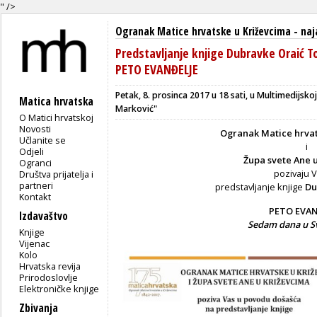
" />
Ogranak Matice hrvatske u Križevcima
-
naj
Predstavljanje knjige Dubravke Oraić To
PETO EVANĐELJE
Petak, 8. prosinca 2017 u 18 sati, u Multimedijsko
Matica hrvatska
Marković"
O Matici hrvatskoj
Novosti
Ogranak Matice hrvat
Učlanite se
i
Odjeli
Župa svete Ane 
Ogranci
pozivaju 
Društva prijatelja i
partneri
predstavljanje knjige
Du
Kontakt
PETO EVAN
Izdavaštvo
Sedam dana u Sv
Knjige
Vijenac
Kolo
Hrvatska revija
Prirodoslovlje
Elektroničke knjige
Zbivanja