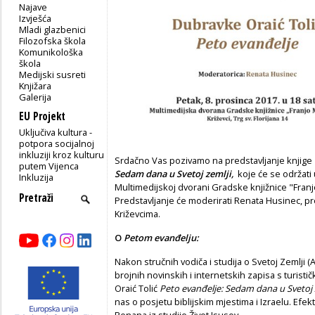
Najave
Izvješća
Mladi glazbenici
Filozofska škola
Komunikološka
škola
Medijski susreti
Knjižara
Galerija
EU Projekt
Uključiva kultura -
potpora socijalnoj
inkluziji kroz kulturu
Srdačno Vas pozivamo na predstavljanje knjige
putem Vijenca
Sedam dana u Svetoj zemlji,
koje će se održati 
Inkluzija
Multimedijskoj dvorani Gradske knjižnice "Franj
Predstavljanje će moderirati Renata Husinec, p
Križevcima.
O
P
etom evanđelju:
Nakon stručnih vodiča i studija o Svetoj Zemlji (
brojnih novinskih i internetskih zapisa s turist
Oraić Tolić
Peto evanđelje: Sedam dana u Svetoj 
nas o posjetu biblijskim mjestima i Izraelu. Efek
Renana iz studije Život Isusov.