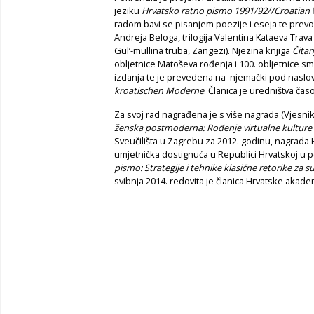
jeziku
Hrvatsko ratno pismo 1991/92//Croatian 
radom bavi se pisanjem poezije i eseja te prev
Andreja Beloga, trilogija Valentina Kataeva Tra
Gul’-mullina truba, Zangezi). Njezina knjiga
Čita
obljetnice Matoševa rođenja i 100. obljetnice sm
izdanja te je prevedena na njemački pod nasl
kroatischen Moderne
. Članica je uredništva ča
Za svoj rad nagrađena je s više nagrada (Vjesni
ženska postmoderna: Rođenje virtualne kulture
Sveučilišta u Zagrebu za 2012. godinu, nagrada 
umjetnička dostignuća u Republici Hrvatskoj u p
pismo: Strategije i tehnike klasične retorike za
svibnja 2014. redovita je članica Hrvatske akade