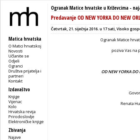
Ogranak Matice hrvatske u Križevcima
-
naj
Predavanje OD NEW YORKA DO NEW OR
Četvrtak, 21. siječnja 2016. u 17 sati, Visoko gos
Matica hrvatska
Ogranak Matice hrvat
O Matici hrvatskoj
poziva Vas na 
Novosti
Učlanite se
Odjeli
Ogranci
Društva prijatelja i
OD NEW YORKA DO
partneri
Kontakt
Izdavaštvo
Govor
Knjige
Vijenac
Renata Hu
Kolo
Hrvatska revija
Prirodoslovlje
Elektroničke knjige
Zbivanja
Najave