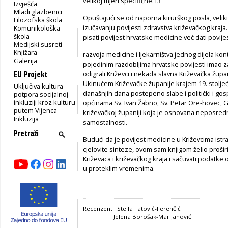
velikoj mjeri specifične.13
Izvješća
Mladi glazbenici
Opuštajući se od naporna kirurškog posla, veli
Filozofska škola
izučavanju povijesti zdravstva križevačkog kraja
Komunikološka
škola
pisati povijest hrvatske medicine već dati povij
Medijski susreti
Knjižara
razvoja medicine i ljekarništva jednog dijela kont
Galerija
pojedinim razdobljima hrvatske povijesti imao 
EU Projekt
odigrali Križevci i nekada slavna Križevačka župani
Ukinućem Križevačke županije krajem 19. stoljeća 
Uključiva kultura -
današnjih dana postepeno slabe i politički i go
potpora socijalnoj
inkluziji kroz kulturu
općinama Sv. Ivan Žabno, Sv. Petar Ore-hovec, Go
putem Vijenca
križevačkoj županiji koja je osnovana neposredn
Inkluzija
samostalnosti.
Budući da je povijest medicine u Križevcima istra
cjelovite sinteze, ovom sam knjigom želio prošir
Križevaca i križevačkog kraja i sačuvati podatke o
u proteklim vremenima.
Recenzenti: Stella Fatović-Ferenčić
Jelena Borošak-Marijanović