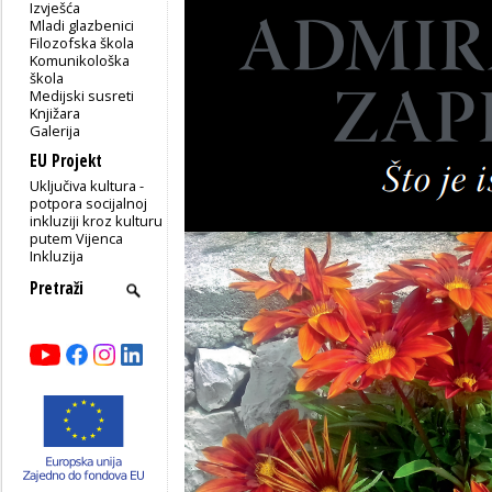
Izvješća
Mladi glazbenici
Filozofska škola
Komunikološka
škola
Medijski susreti
Knjižara
Galerija
EU Projekt
Uključiva kultura -
potpora socijalnoj
inkluziji kroz kulturu
putem Vijenca
Inkluzija