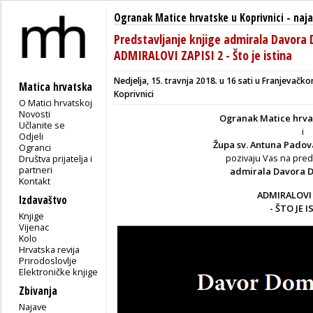
Ogranak Matice hrvatske u Koprivnici
-
naj
Predstavljanje knjige admirala Davor
ADMIRALOVI ZAPISI 2 - Što je istina
Nedjelja, 15. travnja 2018. u 16 sati u Franjeva
Matica hrvatska
Koprivnici
O Matici hrvatskoj
Novosti
Ogranak Matice hrvat
Učlanite se
i
Odjeli
Župa sv. Antuna Padov
Ogranci
pozivaju Vas na preds
Društva prijatelja i
partneri
admirala Davora 
Kontakt
ADMIRALOVI 
Izdavaštvo
- ŠTO JE 
Knjige
Vijenac
Kolo
Hrvatska revija
Prirodoslovlje
Elektroničke knjige
Zbivanja
Najave