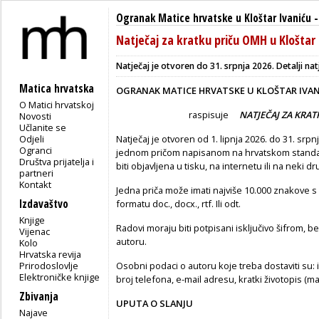
Ogranak Matice hrvatske u Kloštar Ivaniću
Natječaj za kratku priču OMH u Kloštar 
Natječaj je otvoren do 31. srpnja 2026. Detalji nat
Matica hrvatska
OGRANAK MATICE HRVATSKE U KLOŠTAR IVA
O Matici hrvatskoj
raspisuje
NATJEČAJ ZA KRAT
Novosti
Učlanite se
Odjeli
Natječaj je otvoren od 1. lipnja 2026. do 31. srp
Ogranci
jednom pričom napisanom na hrvatskom standardn
Društva prijatelja i
biti objavljena u tisku, na internetu ili na neki dr
partneri
Kontakt
Jedna priča može imati najviše 10.000 znakove s 
Izdavaštvo
formatu doc., docx., rtf. Ili odt.
Knjige
Radovi
moraju biti potpisani isključivo šifrom,
Vijenac
autoru.
Kolo
Hrvatska revija
Prirodoslovlje
Osobni podaci
o autoru koje treba dostaviti su:
Elektroničke knjige
broj telefona, e-mail adresu, kratki životopis (m
Zbivanja
UPUTA O SLANJU
Najave