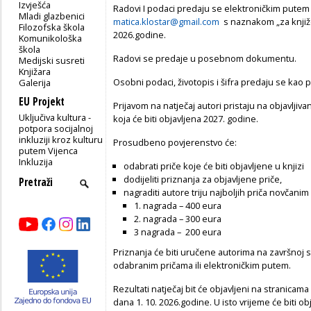
Izvješća
Radovi I podaci predaju se elektroničkim putem
Mladi glazbenici
matica.klostar@gmail.com
s naznakom „za književ
Filozofska škola
2026.godine.
Komunikološka
škola
Radovi se predaje u posebnom dokumentu.
Medijski susreti
Knjižara
Osobni podaci, životopis i šifra predaju se ka
Galerija
EU Projekt
Prijavom na natječaj autori pristaju na objavljiv
Uključiva kultura -
koja će biti objavljena 2027. godine.
potpora socijalnoj
inkluziji kroz kulturu
Prosudbeno povjerenstvo će:
putem Vijenca
Inkluzija
odabrati priče koje će biti objavljene u knjizi
dodijeliti priznanja za objavljene priče,
nagraditi autore triju najboljih priča novčan
1. nagrada – 400 eura
2. nagrada – 300 eura
3 nagrada – 200 eura
Priznanja će biti uručene autorima na završnoj 
odabranim pričama ili elektroničkim putem.
Rezultati natječaj bit će objavljeni na stranicama
dana 1. 10. 2026.godine. U isto vrijeme će biti o