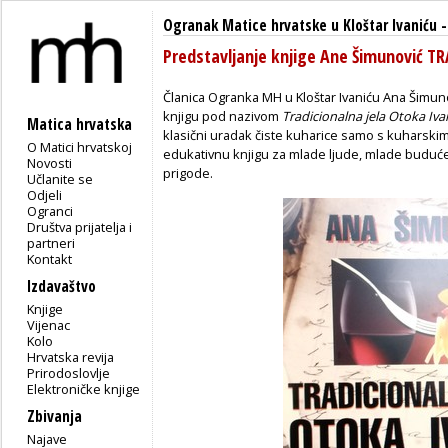
Ogranak Matice hrvatske u Kloštar Ivaniću
Predstavljanje knjige Ane Šimunović 
Članica Ogranka MH u Kloštar Ivaniću Ana Šimunov
knjigu pod nazivom
Tradicionalna jela
Otoka Iva
Matica hrvatska
klasični uradak čiste kuharice samo s kuharskim
O Matici hrvatskoj
edukativnu knjigu za mlade ljude, mlade buduć
Novosti
prigode.
Učlanite se
Odjeli
Ogranci
Društva prijatelja i
partneri
Kontakt
Izdavaštvo
Knjige
Vijenac
Kolo
Hrvatska revija
Prirodoslovlje
Elektroničke knjige
Zbivanja
Najave