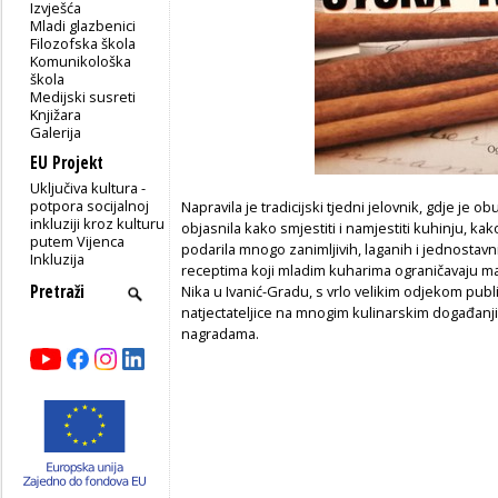
Izvješća
Mladi glazbenici
Filozofska škola
Komunikološka
škola
Medijski susreti
Knjižara
Galerija
EU Projekt
Uključiva kultura -
potpora socijalnoj
Napravila je tradicijski tjedni jelovnik, gdje je o
inkluziji kroz kulturu
objasnila kako smjestiti i namjestiti kuhinju, kako 
putem Vijenca
podarila mnogo zanimljivih, laganih i jednostavn
Inkluzija
receptima koji mladim kuharima ograničavaju maštu
Nika u Ivanić-Gradu, s vrlo velikim odjekom publi
natjectateljice na mnogim kulinarskim događanjima
nagradama.