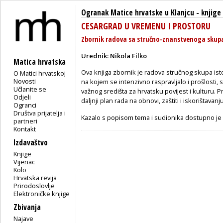
Ogranak Matice hrvatske u Klanjcu
-
knjige
CESARGRAD U VREMENU I PROSTORU
Zbornik radova sa stručno-znanstvenoga skupa, 
Urednik:
Nikola Filko
Matica hrvatska
Ova knjiga zbornik je radova stručnog skupa is
O Matici hrvatskoj
Novosti
na kojem se intenzivno raspravljalo i prošlosti, 
Učlanite se
važnog središta za hrvatsku povijest i kulturu. P
Odjeli
daljnji plan rada na obnovi, zaštiti i iskorištav
Ogranci
Društva prijatelja i
Kazalo s popisom tema i sudionika dostupno j
partneri
Kontakt
Izdavaštvo
Knjige
Vijenac
Kolo
Hrvatska revija
Prirodoslovlje
Elektroničke knjige
Zbivanja
Najave