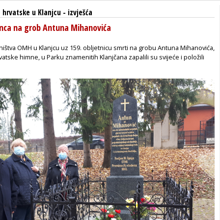
 hrvatske u Klanjcu
-
izvješća
enca na grob Antuna Mihanovića
ništva OMH u Klanjcu uz 159. obljetnicu smrti na grobu Antuna Mihanovića,
vatske himne, u Parku znamenitih Klanjčana zapalili su svijeće i položili