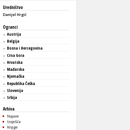
Uredništvo
Danijel Hrgić
Ogranci
Austrija
►
Belgija
►
Bosna i Hercegovina
►
Crna Gora
►
Hrvatska
►
Mađarska
►
Njemačka
►
Republika Češka
►
Slovenija
►
Srbija
►
Arhiva
Najave
Izvješća
Knjige