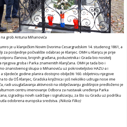
a na grob Antuna Mihanovića
umro je u klanječkim Novim Dvorima Cesargradskim 14. studenog 1861, a
lji za posljednje počivalište odabrao je Klanjec. OMH u Klanjcu je prije
otporu članova, brojnih građana, poduzetnika i Grada bio nositelj
 njegova groba i Parka znamenitih Klanjčana. OMH je tada bio i
čno-znanstvenog skupa o Mihanoviću uz pokroviteljstvo HAZU-a i
a sljedeće godine planira dostojno obilježiti 160. obljetnicu njegove
na to da OŠ Klanjec, Gradska knjižnica i još nekoliko udruga nose ime
, radi usuglašavanja aktivnosti na obilježavanju godišnjice predloženo je
Kulturnom centru imenovanje Odbora za nastavak uređenja Parka
ana, izgradnju novih sadržaje i signalizaciju, za što su Gradu uz podršku
Sutla odobrena europska sredstva.
(Nikola Filko)