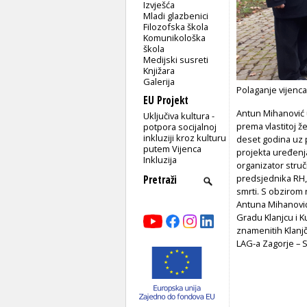
Izvješća
Mladi glazbenici
Filozofska škola
Komunikološka
škola
Medijski susreti
Knjižara
Galerija
Polaganje vijenc
EU Projekt
Antun Mihanović 
Uključiva kultura -
prema vlastitoj že
potpora socijalnoj
inkluziji kroz kulturu
deset godina uz p
putem Vijenca
projekta uređenja
Inkluzija
organizator stru
predsjednika RH, 
smrti. S obzirom 
Antuna Mihanovića
Gradu Klanjcu i 
znamenitih Klanjč
LAG-a Zagorje – 