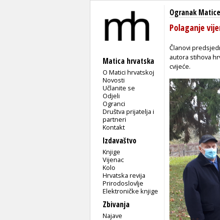
Ogranak Matice
Polaganje vij
Članovi predsjed
autora stihova hr
Matica hrvatska
cvijeće.
O Matici hrvatskoj
Novosti
Učlanite se
Odjeli
Ogranci
Društva prijatelja i
partneri
Kontakt
Izdavaštvo
Knjige
Vijenac
Kolo
Hrvatska revija
Prirodoslovlje
Elektroničke knjige
Zbivanja
Najave