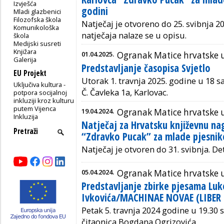
Izvješća
godini
Mladi glazbenici
Filozofska škola
Natječaj je otvoreno do 25. svibnja 20
Komunikološka
natječaja nalaze se u opisu.
škola
Medijski susreti
Knjižara
01.04.2025.
Ogranak Matice hrvatske 
Galerija
Predstavljanje časopisa Svjetlo
EU Projekt
Utorak 1. travnja 2025. godine u 18 sa
Uključiva kultura -
Č. Čavleka 1a, Karlovac.
potpora socijalnoj
inkluziji kroz kulturu
putem Vijenca
19.04.2024.
Ogranak Matice hrvatske 
Inkluzija
Natječaj za Hrvatsku književnu n
“Zdravko Pucak” za mlade pjesnik
Natječaj je otvoren do 31. svibnja. Det
05.04.2024.
Ogranak Matice hrvatske 
Predstavljanje zbirke pjesama Luk
Ivkovića/MACHINAE NOVAE (LIBER
Petak 5. travnja 2024 godine u 19.30 s
čitaonica
Bogdana Ogrizovića.