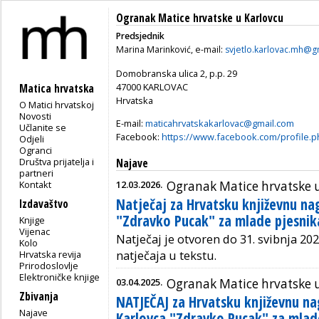
Ogranak Matice hrvatske u Karlovcu
Predsjednik
Marina Marinković, e-mail:
svjetlo.karlovac.mh@g
Domobranska ulica 2, p.p. 29
47000 KARLOVAC
Matica hrvatska
Hrvatska
O Matici hrvatskoj
Novosti
E-mail:
maticahrvatskakarlovac@gmail.com
Učlanite se
Facebook:
https://www.facebook.com/profile.
Odjeli
Ogranci
Društva prijatelja i
Najave
partneri
Kontakt
12.03.2026.
Ogranak Matice hrvatske 
Natječaj za Hrvatsku književnu n
Izdavaštvo
"Zdravko Pucak" za mlade pjesnik
Knjige
Vijenac
Natječaj je otvoren do 31. svibnja 202
Kolo
Hrvatska revija
natječaja u tekstu.
Prirodoslovlje
Elektroničke knjige
03.04.2025.
Ogranak Matice hrvatske 
Zbivanja
NATJEČAJ za Hrvatsku književnu n
Najave
Karlovca "Zdravko Pucak" za mlad