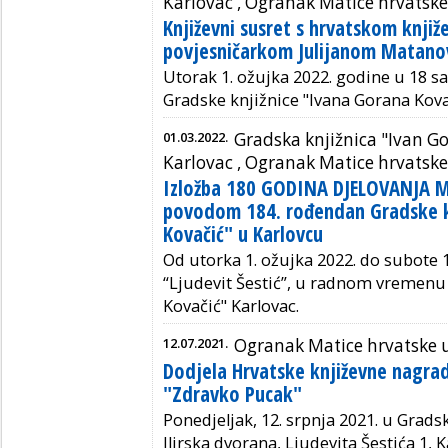
Karlovac ,
Ogranak Matice hrvatske
Književni susret s hrvatskom knji
povjesničarkom Julijanom Matano
Utorak 1. ožujka 2022. godine u 18 sat
Gradske knjižnice "Ivana Gorana Kova
01.03.2022.
Gradska knjižnica "Ivan G
Karlovac ,
Ogranak Matice hrvatske
Izložba 180 GODINA DJELOVANJA 
povodom 184. rođendan Gradske k
Kovačić" u Karlovcu
Od utorka 1. ožujka 2022. do subote 1
“Ljudevit Šestić”, u radnom vremenu
Kovačić" Karlovac.
12.07.2021.
Ogranak Matice hrvatske 
Dodjela Hrvatske književne nagra
"Zdravko Pucak"
Ponedjeljak, 12. srpnja 2021.
u Gradsk
Ilirska dvorana, Ljudevita Šestića 1, K