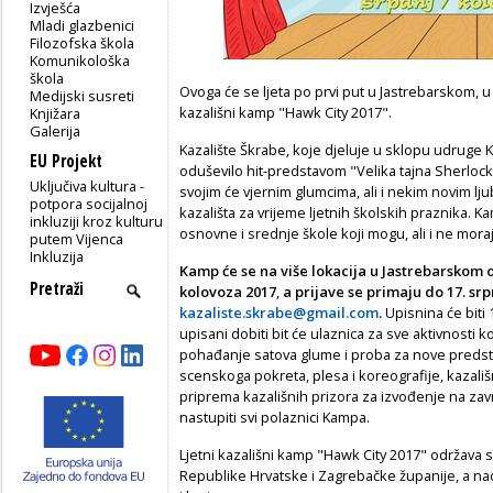
Izvješća
Mladi glazbenici
Filozofska škola
Komunikološka
škola
Ovoga će se ljeta po prvi put u Jastrebarskom, u o
Medijski susreti
kazališni kamp "Hawk City 2017".
Knjižara
Galerija
Kazalište Škrabe, koje djeluje u sklopu udruge K
EU Projekt
oduševilo hit-predstavom "Velika tajna Sherloc
Uključiva kultura -
svojim će vjernim glumcima, ali i nekim novim ljubi
potpora socijalnoj
kazališta za vrijeme ljetnih školskih praznika.
inkluziji kroz kulturu
osnovne i srednje škole koji mogu, ali i ne mor
putem Vijenca
Inkluzija
Kamp će se na više lokacija u Jastrebarskom 
kolovoza 2017
,
a prijave se primaju do 17. sr
kazaliste.skrabe@gmail.com
.
Upisnina će biti 
upisani dobiti bit će ulaznica za sve aktivnosti 
pohađanje satova glume i proba za nove predsta
scenskoga pokreta, plesa i koreografije, kazali
priprema kazališnih prizora za izvođenje na zav
nastupiti svi polaznici Kampa.
Ljetni kazališni kamp "Hawk City 2017" održava 
Republike Hrvatske i Zagrebačke županije, a n