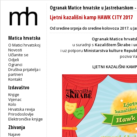
Ogranak Matice hrvatske u Jastrebarskom
Ljetni kazališni kamp HAWK CITY 2017
Od sredine srpnja do sredine kolovoza 2017. u 
Matica hrvatska
Ogranak Matice hrvats
u suradnji s
Kazalištem Škrabe
i
u
O Matici hrvatskoj
Novosti
i uz potporu
Ministarstva kulture Repub
Učlanite se
poziva V
Odjeli
Ogranci
LJETNI KAZALIŠNI KAMP
Društva prijatelja i
partneri
Kontakt
Izdavaštvo
Knjige
Vijenac
Kolo
Hrvatska revija
Prirodoslovlje
Elektroničke knjige
Zbivanja
Najave